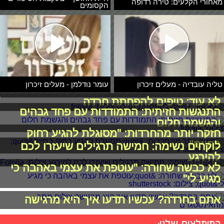
מאחורי הקלעים: טירה רדופה
הקסומים
טליה עובדיה - מעלים זיכרון
עומר נודלמן - מעלים זיכרון
לא עוד: טיפים להפחתת חרדה
התנגשות חזיתית: התמודדות עם פחד גבהים
והגשמת חלום
חזקה יותר מהחרדות: "מסוגלת להגיע רחוק
בחיים"
לוקחים נשימה: חמישה תרגילים שיעזרו לכם
להירגע
לא כבשה שחורה: "עוטפת את עצמי באהבה כי
מגיע לי"
אתם בחרדה? עכשיו תדעו איך היא מרגישה
המומלצים שלנו: