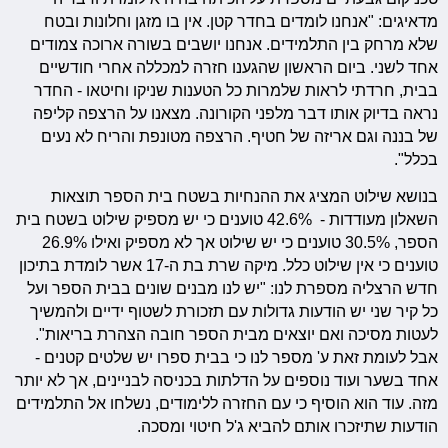
מדאיגים: "אנחנו לומדים בחדר קטן. אין בו מזגן וחלונות ובטח
שלא מרחק בין התלמידים. אנחנו יושבים בשורה ארוכה צמודים
אחד לשני. ביום הראשון שהגענו חזרה למכללה אחרי חודשיים
בבית, חרדתי לראות שלמרות כל הטענות שניקו וחיטאו - החדר
נראה בדיוק אותו דבר מלפני הקורונה. מצאנו על הרצפה קליפה
של בננה וגם אריזה של חטיף. הרצפה מטונפת והריח לא נעים
בכלל".
בנושא שילוט המציג את ההנחיות בשטח בית הספר תוצאות
השאלון מעודדות - 42.6% טוענים כי יש מספיק שילוט בשטח בית
הספר, 30.5% טוענים כי יש שילוט אך לא מספיק ואילו 26.9%
טוענים כי אין שילוט כלל. מיקה שרת בת ה-17 אשר לומדת בתיכון
חדש הרצליה מספרת לנו: "יש לנו מבנים שונים בבית הספר ועל
כל קיר שני יש הודעות גדולות עם תזכורת לשטוף ידיים ולהמשיך
לעטות מסיכה ואם יוצאים מבית הספר חובה הצהרת בריאות".
אבל לעומת זאת ע' מספר לנו כי בבית ספרו יש שלטים קטנים -
אחד בשער ועוד נוספים על הדלתות בכניסה לבניינים, אך לא יותר
מזה. עוד הוא הוסיף כי עם החזרה ללימודים, נשלחו אל התלמידים
הודעות שתיזכרו אותם להביא ג'ל חיטוי ומסכה.