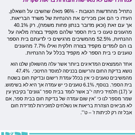
עמדות רישום לא מאויישות והצהרות בריאות שקריות
נתחיל מהחדשות הטובות - 96% מאלו שהשיבו על השאלון,
העידו כי הם אכן מכירים את ההנחיות של משרד הבריאות.
אך עם זאת (וכאן מדובר בנתון פחות משמח), רק 40.1%
מהעונים טענו כי בית הספר שלהם מקפיד בצורה מלאה על
ההנחיות, 52.5% מהמשיבים מרגישים כי לדעתם בית הספר
בו הם לומדים מקפיד בצורה חלקית ואילו 7.7% מהעונים
טוענים כי בית הספר לא מקפיד בכלל על ההנחיות.
אחד הממצאים המדאיגים ביותר אשר עלה מהשאלון שלנו הוא
נושא בדיקת החום והרישום בכניסה למוסד החינוכי. 47.4%
מהמשיבים טוענים כי אין בכלל עמדת רישום ובדיקת חום בשטח
בית הספר. בנוסף, 6.1% טוענים כי יש עמדה אך היא לא בשימוש.
ע' (17) תלמיד כיתה י"ב אשר לומד בבית ספר "גוונים" בקיבוץ עין
שמר מספר לנו כי "אין שום עמדה של בדיקת חום בבית ספר, אם
לא מביאים הצהרת בריאות אז נשלחים למזכירות למדידת חום
אבל זה רק לכיתות ז' – ט'".