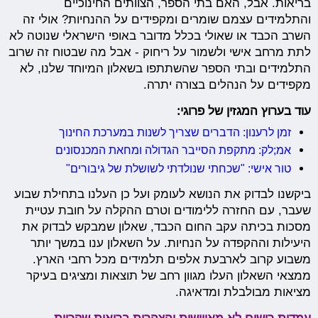
בריאות. אבל, האם בתי הספר, הצוותים החינוכיים
והתלמידים עצמם שומרים ומקפידים על ההנחיות? אולי זה
השרב הכבד או שאולי בכלל מדובר באופי הישראלי שנוטה לא
לתת מרחב אישי ולשמור על ריחוק - אבל מה שבטוח זה שרוב
התלמידים ובתי הספר שהשתתפו בשאלון המיוחד שלנו, לא
מקפידים על הנהלים בצורה יתרה.
עוד בערוץ המגזין של פרוגי:
זמן לרענון: הדברים שצריך לשנות במערכת החינוך
אמ;לק: מתקפת הסייבר הגדולה ומחאת המכנסונים
טור אישי: "שכחתי שנולדתי לשושלת של גיבורים"
ביקשנו לבדוק את הנושא לעומק ועל כן העלנו בתחילת שבוע
שעבר, עם החזרה ללימודים וטרם ההקלה על חובת עטיית
מסכות בכיתה עקב החום הכבד, שאלון שמבקש לבדוק את
היעילות וההקפדה על הנחיות. על השאלון ענו במשך יותר
משבוע קרוב לארבעת אלפים תלמידים מכל רחבי הארץ.
ממצאי השאלון העלו מגוון רחב של תוצאות ומציגים בעיקר
מציאות מבולבלת ומדאיגה.