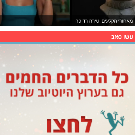
מאחורי הקלעים: טירה רדופה
עשו סאב