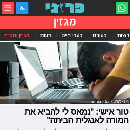
מגזין
דשות
בעולם
בעלי חיים
דעות
מגזין וחברה
© צילום: adobestock
טור אישי: "נמאס לי להביא את
המורה לאנגלית הביתה"