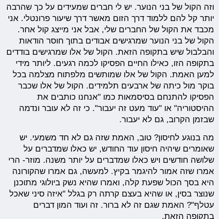
וזה הקול של בני הנוער. יש לי חברים שמעידים על כך שהרבה
יותר קל להם ללמוד דרך הזום מאשר דרך שיעור פרונטלי. אני
מכבד את הקול של החברים שלי, אבל אני מייצג קול אחר.
הקול של בני הנוער שמרגישים אבודים בתוך חוסר הודאות
והבלבול שיש בתקופה הזאת. הקול של אלו שמרגישים בודדים
בתקופה הזו, כאילו החיים הפסיקו לכמה רגעים. ליותר מידי
למען האמת. הקול של אלו שמותשים מלפתוח מצלמה בכל
בוקר מול כיתה של ארבעים תלמידים. הקול של אלו שכבר
הפסיקו להתנחם בסיסמאות כמו "אנחנו כותבים את
ההיסטוריה" או "עוד מעט זה יעבור". כי זה לא עובר ונדמה
שבזמן הקרוב, גם לא יעבור.
מה בנוגע לחיסון? טוב, האמת שזה גם לא חד משמעי. יש
שאומרים שיהיה חיסון עוד החודש, יש כאלו שמדברים על
שלושה חודשים ויש כאלו שמדברים על יותר משנה. מוזר- הרי
אמרו שזה אמור להיגמר בקיץ. למעשה, גם אמרו שהקורונה
היא בסך הכול שפעת קלה, ואמרו שהיא נשק ביולוגי מתוכנן
שנוצר בסין, או שהיא בעצם קרתה רק בגלל "איזה סיני שאכל
עטלף"? האמת שגם זה לא ברור. זה ועוד המון דברים
בתקופה הזאת.