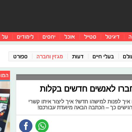
ה
דיגיטל
סטייל
אוכל
יחסים
לימודים
על 
ולם
בעלי חיים
דעות
מגזין וחברה
ספורט
המומ
ברו לאנשים חדשים בקלות
יך לפנות למישהו חדש? איך ליצור איתו קשרי
גישים כך – הכתבה הבאה מיועדת עבורכם!