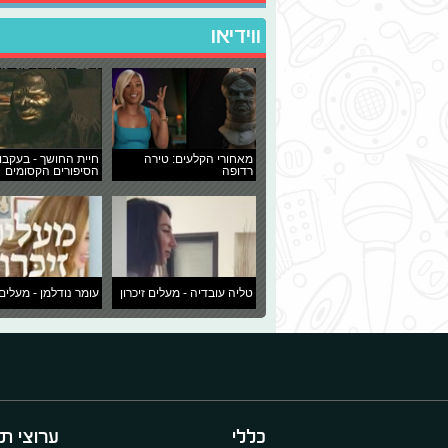
ווידיאו
מאחורי הקלעים: טירה
חיית החושך - בעקבו
רדופה
הסיפורים הקסומים
טליה עובדיה - מעלים זיכרון
עומר נודלמן - מעלים 
כללי
ערוצי תו