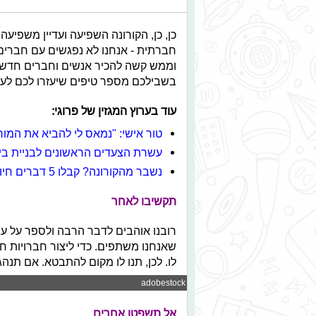
כן, כן, הקורונה השפיעה ועדיין משפיעה
חברתית - אנחנו לא נפגשים עם חברים ב
וממש קשה להכיר אנשים וחברים חדשים
בשבילכם מספר טיפים שיעזרו לכם לעש
עוד בערוץ המגזין של פרוגי:
טור אישי: "נמאס לי להביא את המו
עשרת הצעדים הראשונים לבניית ביט
נשבר מהקורונה? קבלו 5 דברים חיוביים שהביא הנגיף
תקשיבו לאחר
רובנו אוהבים לדבר הרבה ולספר על עצמ
שאנחנו משתפים. כדי ליצור חברויות
לו. לכן, תנו לו מקום להתבטא. אם תנהג
© adobestock
אל תשפטו אחרים