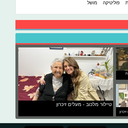
ת
פוליטיקה
מושל
ת
טיילור מלכוב - מעלים זיכרון
זיכרון