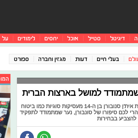
ה
דיגיטל
סטייל
אוכל
יחסים
לימודים
על 
ולם
בעלי חיים
דעות
מגזין וחברה
ספורט
המומ
תשכחו משיעורי בית ומחצ'קונים, את אית'ן סנובורן בן ה-14 מעסיקות סוגיות כמו ביטוח
. הרי לכם סיפורו של סונבורן, נער שמתמודד לתפקיד
 להצביע בבחירות