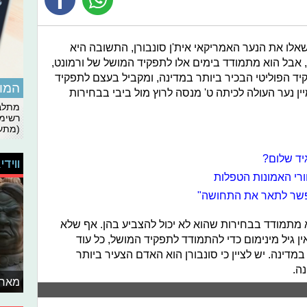
שאלו את הנער האמריקאי אית'ן סונבורן, התשובה היא
שהם בהחלט כן. סונבורן אולי רק בן 14, אבל הוא מתמודד בימים אלו לתפקיד המושל של ורמונט,
ד הפוליטי הבכיר ביותר במדינה, ומקביל בעצם לתפקיד
המומ
 נער העולה לכיתה ט' מנסה לרוץ מול ביבי בבחירות
מתלבט
רשימת
(מתעד
יד שלום?
ווידי
רי האמונות הטפלות
אפשר לתאר את התחושה"
 מתמודד בבחירות שהוא לא יכול להצביע בהן. אף שלא
ת לגיל 18 בורמונט, אין גיל מינימום כדי להתמודד לתפקיד המושל, כל עוד
ינה. יש לציין כי סונבורן הוא האדם הצעיר ביותר
נה.
מאחו