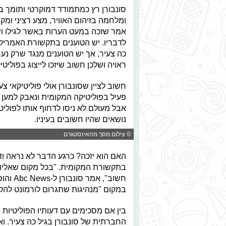
סונבורן רץ כמתמודד דמוקרטי ותומך ב
ומלחמה בזיהום האוויר, מצע רציני ומק
אמר שזכה במעט הערות באשר לגילו ושר
לדבריו. יש הטוענים בתקשורת האמריקא
כה צעיר, אך יש הטוענים מנגד שרק נער
ראויה ושלכן חשוב שיזכו לייצוג בפוליטי
חשוב לציין שסונבורן אולי פוליטיקאי צ
פעיל בפוליטיקה המקומית ונאבק למען ה
אבל מעולם לא ניסו לדחוף אותו לפוליט
נושאים שהיו חשובים בעיניו.
© צילום מסך מהאינסטגרם
האם הוא יזכה? כרגע הדבר לא נראה וד
בתקשורת המקומית. "בכל מקום שאליו 
חשוב",
במקום "מנהיגות שתגרום לורמונט להק
בין אם מסכימים עם דעותיו הפוליטיות 
החברתית של סונבורן בגיל כה צעיר. ואנ