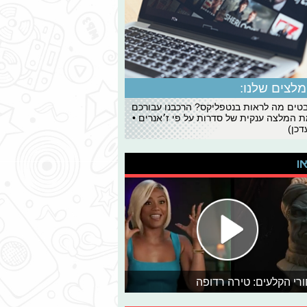
לצים שלנו:
ים מה לראות בנטפליקס? הרכבנו עבורכם
 המלצה ענקית של סדרות על פי ז׳אנרים •
כן)
או
רי הקלעים: טירה רדופה