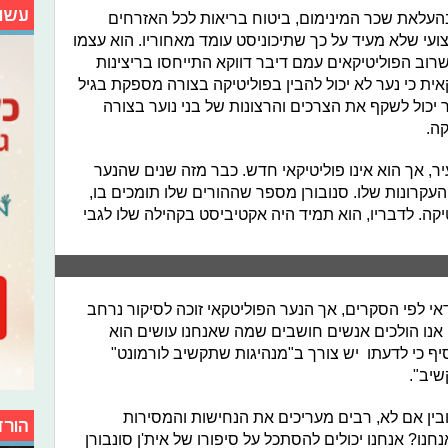
עשו
העלאת שכר המינימום, ביטוח בריאות לכל האזרחים
צועי שלא מעיד על כך שתיכוניסט עומד מאחוריו. הוא עצמו
וב הפוליטיקאים עמם דיבר דווקא התייחסו בריצינות
ית כי נער לא יכול להבין בפוליטיקה בצורה מספקת בגיל
 יכול לשקף את הצרכים והרצונות של בני נוער בצורה
קה.
עיר, אך הוא אינו פוליטיקאי חדש. כבר מזה שנים שהנער
עקרונות שלו. סנובורן מספר שההורים שלו תומכים בו,
יקה. לדבריו, הוא תמיד היה אקטיביסט בקהילה שלו לגבי
אי לפי הסקרים, אך הנער הפוליטקאי זוכה לסיקור נרחב
אנו הולכים אנשים חושבים שמה שאנחנו עושים הוא
 אמר סונבורן ל-Abc News והוסיף כי לדעתו יש צורך ב"מנהיגות שתקשיב לורמונט"
שיב".
ובין אם לא, רבים מעריכים את הנחישות והמסירות
הורד
חנו? אנחנו יכולים להסתכל על סיפורו של אית'ן סונבורן