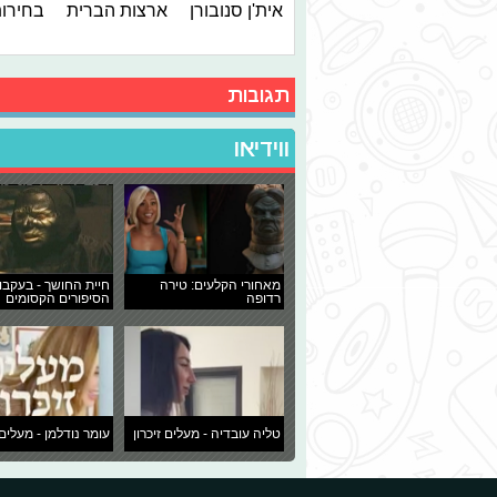
אית'ן סנובורן
ארצות הברית
בחירו
תגובות
ווידיאו
מאחורי הקלעים: טירה
חיית החושך - בעקבו
רדופה
הסיפורים הקסומים
טליה עובדיה - מעלים זיכרון
עומר נודלמן - מעלים 