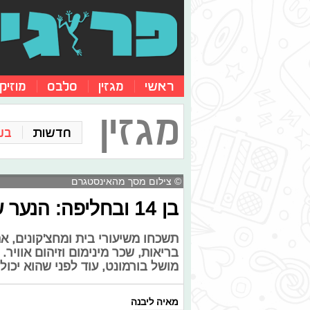
ראשי
מגזין
סלבס
מוזיק
מגזין
חדשות
בע
© צילום מסך מהאינסטגרם
בן 14 ובחליפה: הנער שמתמודד למושל בארצות הברית
בריאות, שכר מינימום וזיהום אוויר
מושל בורמונט, עוד לפני שהוא יכול
מאיה ליבנה