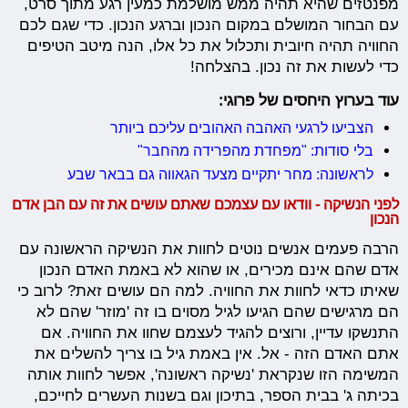
מפנטזים שהיא תהיה ממש מושלמת כמעין רגע מתוך סרט,
עם הבחור המושלם במקום הנכון וברגע הנכון. כדי שגם לכם
החוויה תהיה חיובית ותכלול את כל אלו, הנה מיטב הטיפים
כדי לעשות את זה נכון. בהצלחה!
עוד בערוץ היחסים של פרוגי:
הצביעו לרגעי האהבה האהובים עליכם ביותר
בלי סודות: "מפחדת מהפרידה מהחבר"
לראשונה: מחר יתקיים מצעד הגאווה גם בבאר שבע
לפני הנשיקה - וודאו עם עצמכם שאתם עושים את זה עם הבן אדם
הנכון
הרבה פעמים אנשים נוטים לחוות את הנשיקה הראשונה עם
אדם שהם אינם מכירים, או שהוא לא באמת האדם הנכון
שאיתו כדאי לחוות את החוויה. למה הם עושים זאת? לרוב כי
הם מרגישים שהם הגיעו לגיל מסוים בו זה 'מוזר' שהם לא
התנשקו עדיין, ורוצים להגיד לעצמם שחוו את החוויה. אם
אתם האדם הזה - אל. אין באמת גיל בו צריך להשלים את
המשימה הזו שנקראת 'נשיקה ראשונה', אפשר לחוות אותה
בכיתה ג' בבית הספר, בתיכון וגם בשנות העשרים לחייכם,