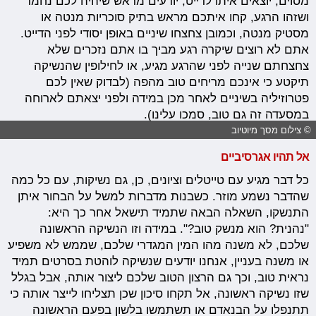
מסוים, יוצאים איתו לדייט, יודעים מראש שיהיה לכם נחמד
ושזהו הרגע, קחו איתכם מראש בתיק סוכריות מנטה או
מסטיק מנטה, וכמובן צחצחו שיניים באופן יסודי לפני הדייט.
אתם לא רוצים שיקרה רגע מביך בו אתם נזכרים שלא
צחצחתם שנייה לפני שהרגע מגיע, או לחילופין שהנשיקה
תיקטע כי אינכם מריחים טוב מהפה (לבדוק שאין לכם
פטרוזיליה בשיניים לאחר מכן במידה ולפני יצאתם לארוחה
במסעדה זה גם טוב, סמכו עלינו).
© צילום מסך מיוטיוב
אל תהיו אגרסיביים
כל דבר מגיע עם טייטלים וציונים, כן, גם נשיקות, עם כל כמה
שהדבר נשמע מוזר. כשבנות מדברות למשל על הבחור איתן
התנשקו, השאלה הבאה שתמיד תישאל אחר כך היא:
"נהנית? הוא מנשק טוב?". במידה וזו הנשיקה הראשונה
שלכם, לא משנה מהו המין המגדרי שלכם, שממש לא משפיע
או משנה בעניין, אנחנו יודעים שנשיקה לוהטת בסרטים תמיד
נראית טוב, וכך גם הרצון הטוב שלכם ליצור אותה, אבל בגלל
שזו נשיקה ראשונה, אל תקחו סיכון שכן תצליחו לייצר אותה כי
תתנפלו על הבנאדם או תשתמשו בלשון בפעם הראשונה