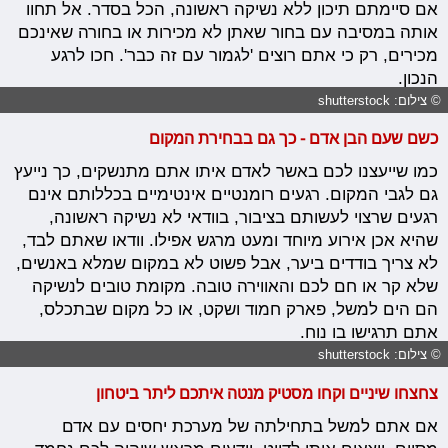
אם סיימתם תיכון ללא נשיקה ראשונה, הכל בסדר. אל תחוו
אותה במסיבה עם בחור שאתן לא מכירות או בחורה שאינכם
מכירים, רק כי אתם רוצים 'לגמור עם זה כבר'. חכו לרגע
הנכון.
© צילום: shutterstock
כשם שעם הבן אדם - כך גם בבחירת המקום
כמו שייעצנו לכם באשר לאדם איתו אתם מתנשקים, כך נייעץ
גם לגבי המקום. רגעים רומנטיים אינטימיים בכללותם אינם
רגעים שרצוי לעשותם בציבור, בוודאי לא נשיקה ראשונה,
שהיא אכן אירוע מיוחד ומעט מרגש אפילו. וודאו שאתם לבד,
לא צריך בודדים ביער, אבל פשוט לא במקום שמלא באנשים,
שלא קר או חם לכם והאווירה טובה. מקומת טובים לנשיקה
הם הים למשל, פארק חמוד ושקט, או כל מקום שבתכלס,
אתם תרגישו בו נוח.
© צילום: shutterstock
צחצחו שיניים וקחו מסטיק מנטה איתכם ליתר ביטחון
אם אתם למשל בתחילתה של מערכת יחסים עם אדם