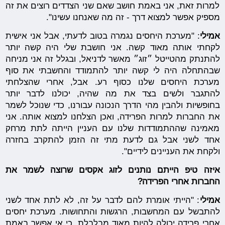
למרות זאת, אני באמת חושב שאם שני הצדדים רוצים את זה
מספיק אפשר למצוא דרך - זה מה שאנחנו עשינו".
אמילי
: "מערכת היחסים נגמרה בטוב לדעתי, אבל אני אישית
לקחתי אותה מאוד קשה. אני חושבת שלי היה קשה יותר
להתנתק מהטייטל ״זוג״ מאשר לדניאל, ובגלל זה אני מניחה
שבהתחלה היה לי קשה יותר להתמודד והחשבתי את סוף
מערכת היחסים שלנו כסוף רע. אבל, אחרי שהצלחתי
להתגבר ולשים בצד את מה שהיה, יכולנו לדבר יותר
בחופשיות ולהבין מהי הדרך הנכונה עבורנו, כדי שנוכל לשמר
את החברות למרות הפרידה, ואכן הצלחנו למצוא אותה. אני
מאמינה שההתמודדות שלנו עם העניין הייתה לתת מרחק
אחד לשני אבל גם לדעת מתי זה הזמן להתקרב בחזרה
ולקחת את העניינים לידיים".
איזה טיפ הייתם נותנים לזוג אקסים שרוצה לשמר את
החברות אחרי הפרידה?
אמילי
: "הייתי אומרת להם לדבר על זה, לא לתת אחד לשני
להתבשל עם המחשבות, הרגשות והתחושות. מערכת יחסים
אחרי פרידה יכולה להיות מאוד מבלבלת, כי אי אפשר באמת