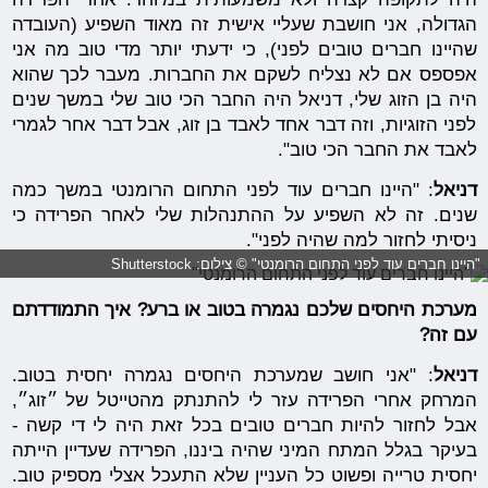
הגדולה, אני חושבת שעליי אישית זה מאוד השפיע (העובדה
שהיינו חברים טובים לפני), כי ידעתי יותר מדי טוב מה אני
אפספס אם לא נצליח לשקם את החברות. מעבר לכך שהוא
היה בן הזוג שלי, דניאל היה החבר הכי טוב שלי במשך שנים
לפני הזוגיות, וזה דבר אחד לאבד בן זוג, אבל דבר אחר לגמרי
לאבד את החבר הכי טוב".
דניאל
: "היינו חברים עוד לפני התחום הרומנטי במשך כמה
שנים. זה לא השפיע על ההתנהלות שלי לאחר הפרידה כי
ניסיתי לחזור למה שהיה לפני".
"היינו חברים עוד לפני התחום הרומנטי" © צילום: Shutterstock
מערכת היחסים שלכם נגמרה בטוב או ברע? איך התמודדתם
עם זה?
דניאל
: "אני חושב שמערכת היחסים נגמרה יחסית בטוב.
המרחק אחרי הפרידה עזר לי להתנתק מהטייטל של ״זוג״,
אבל לחזור להיות חברים טובים בכל זאת היה לי די קשה -
בעיקר בגלל המתח המיני שהיה ביננו, הפרידה שעדיין הייתה
יחסית טרייה ופשוט כל העניין שלא התעכל אצלי מספיק טוב.