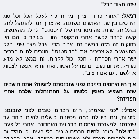
שזה מאוד חבל".
דניאל
: "אחרי פרידה צריך מרווח כדי לעכל הכל וכל סוג
היחסים בין שני האנשים משתנה, אז צריך זמן להתרגל לזה.
בגלל זה, יש תקופה מסויימת של ״דיסטנס״ ולחלק מהאנשים
קשה לחזור לקשר אחרי התקופה הזו - בעיקר כי הם היו
רחוקים זה מזה במשך זמן ארוך מדי. אבל מצד שני, חלק
מהאנשים לא צריכים את ״הדיסטנס״ וחוזרים להיות חברים
ישר אחרי הפרידה - הכל יכול לקרות, זה ממש לא מדע
מדוייק. אנחנו מדברים פה על רגשות ואת זה אי אפשר לצפות
או לשנות גם אם רוצים".
איך היו היחסים ביניכם לפני שנכנסתם לזוגיות? אתם חושבים
שזה השפיע באופן כלשהו על ההתנהלות שלכם אחרי
הפרידה?
אמילי
: "כמו שאמרנו, היינו חברים טובים לפני שנכנסנו
לזוגיות, וגם היו לנו כמה ניסיונות כושלים להיות ביחד עד
שנכנסנו למערכת היחסים הרצינית האחרונה. אחרי כל פעם
״כושלת״ חזרנו להיות חברים טובים בלי בעיה, כי תמיד זה
היה לתקופה קצרה ולא משמעותית במיוחד. אחרי הפרידה