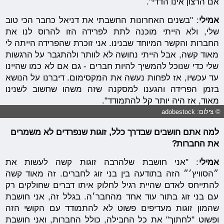
אם הרצון אינו הדדי".
אמילי
: "בשנים האחרונות החשבתי את דניאל כחבר הכי טוב
שלי, ולא הייתי מוכנה לתת לפרידה הזו להרוס לנו את
החברות והקשר המיוחד שבנינו. אני זוכרת שהפרידה הייתה לי
מאוד קשה, אבל הייתי נחושה לא לוותר ולהתגבר על הרגשות
שלי כדי שנוכל להמשיך להיות חברים - גם אם לא כמו שהיינו
עד עכשיו, אז לפחות נעשה את המקסימום. דיברנו על הנושא
בזמן הפרידה והגענו למסקנה שזה משהו שחשוב לשנינו
מאוד, אז היה יותר קל להתמודד".
© צילום: adobestock
למה אתם חושבים שבדרך כלל, זוגות שנפרדים לא משמרים
את החברות?
אמילי
: "אני חושבת שלהרבה זוגות קשה לעשות את
״הסוויץ׳״ הזה בתודעה בין בני זוג לחברים. זה מאוד קשה
להתייחס לאדם שהיית רגיל לחלוק איתו דברים שחולקים רק
עם בני זוג בתור עוד אחד מהחבר׳ה. בגלל זה, אני חושבת
שהמון זוגות מעדיפים פשוט לא להתמודד עם הקושי הזה
ופשוט "לחתוך" את כל החבילה, כולל החברות, ואני חושבת