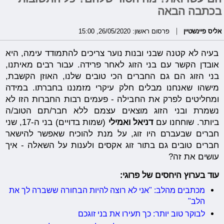
בכתבה הבאה
אליס פיינשטיין
פרסום ראשון: 26/05/2020, 15:00
בעיה לא קטנה שבני ובנות נוער צריכים להתמודד עימה, היא
אובדן הקשר עם בני הזוג לאחר פרידה. עבור רבים מאיתנו,
בני הזוג הם גם החברים הכי טובים שלנו, האוזן הקשבת,
מישהו שאנחנו מבלים חלק עיקרי מזמננו בחברתו. במידה
ומחליטים לפרק את החבילה - פעמים רבות החברות הזו לא
נשמרת ובני הזוג מוצאים עצמם ללא חבר/תם הטוב/ה
ביותר. שוחחנו עם
דניאל ואמילי
(שמות בדויים) בני ה-17, שני
חברים שבעברם היו זוג, על מנת להוכיח שאפשר להישאר
חברים טובים גם בתור זוג אקסים ולענות על השאלה - איך
עושים את זה?
עוד בערוץ היחסים של פרוגי:
מכתבים מהלב: "אני לא רוצה להיות הבחורה ששברה לך את
הלב"
לבוקר טוב יותר: כך תעירו את בני זוגכם