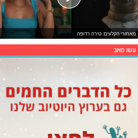
מאחורי הקלעים: טירה רדופה
עשו סאב