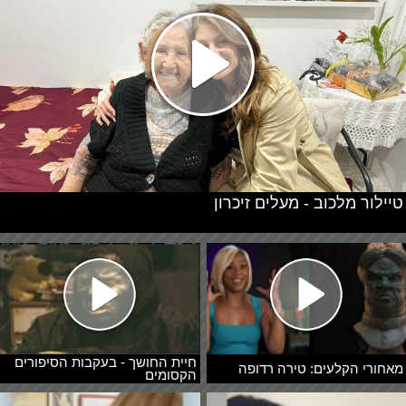
טיילור מלכוב - מעלים זיכרון
חיית החושך - בעקבות הסיפורים
מאחורי הקלעים: טירה רדופה
הקסומים