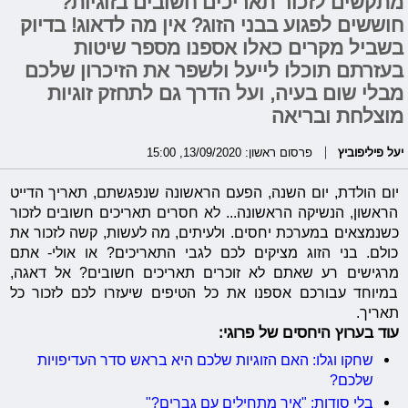
מתקשים לזכור תאריכים חשובים בזוגיות?
חוששים לפגוע בבני הזוג? אין מה לדאוג! בדיוק
בשביל מקרים כאלו אספנו מספר שיטות
בעזרתם תוכלו לייעל ולשפר את הזיכרון שלכם
מבלי שום בעיה, ועל הדרך גם לתחזק זוגיות
מוצלחת ובריאה
יעל פיליפוביץ
פרסום ראשון: 13/09/2020, 15:00
יום הולדת, יום השנה, הפעם הראשונה שנפגשתם, תאריך הדייט
הראשון, הנשיקה הראשונה... לא חסרים תאריכים חשובים לזכור
כשנמצאים במערכת יחסים. ולעיתים, מה לעשות, קשה לזכור את
כולם. בני הזוג מציקים לכם לגבי התאריכים? או אולי- אתם
מרגישים רע שאתם לא זוכרים תאריכים חשובים? אל דאגה,
במיוחד עבורכם אספנו את כל הטיפים שיעזרו לכם לזכור כל
תאריך.
עוד בערוץ היחסים של פרוגי:
שחקו וגלו: האם הזוגיות שלכם היא בראש סדר העדיפויות
שלכם?
בלי סודות: "איך מתחילים עם גברים?"