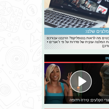
לצים שלנו:
ים מה לראות בנטפליקס? הרכבנו עבורכם
 המלצה ענקית של סדרות על פי ז׳אנרים •
כן)
או
רי הקלעים: טירה רדופה