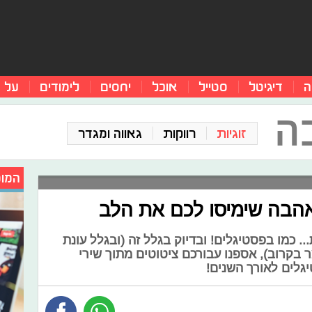
ה
דיגיטל
סטייל
אוכל
יחסים
לימודים
על 
ה
זוגיות
רווקות
גאווה ומגדר
המומ
אהבה שימיסו לכם את הלב
. כמו בפסטיגלים! ובדיוק בגלל זה (ובגלל עונת
בקרוב), אספנו עבורכם ציטוטים מתוך שירי
גלים לאורך השנים!