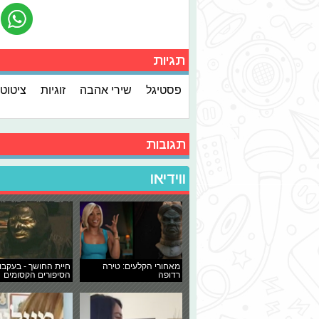
תגיות
פסטיגל
שירי אהבה
זוגיות
ציטוט
תגובות
ווידיאו
מאחורי הקלעים: טירה
חיית החושך - בעקבו
רדופה
הסיפורים הקסומים