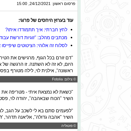
פרסום ראשון: 24/12/2021, 15:00
עוד בערוץ היחסים של פרוגי:
לחץ חברתי: איך תתמודדו איתו?
מכתבים מהלב: "זוגיות דורשת עבוד
לסלוח זה אלוהי: הציטוטים שיפייסו א
"
דם זורם בכל הגוף,
מרגישים את הטירו
היום, לא זה לא השתנה.
זו הרגשה של 
ראשונה", אילנית לוי, לילה מטורף בפסט
© צילום: Fotolia
"כשאת לא נמצאת איתי - מטריפה את נש
השיר "הכוח שבאהבה", יהודה לוי, פסט
"לפעמים סתם בא לי לשכב על הגב, לא 
השיר "אהבה גדולה", אליאנה תדהר, SPY פסטיגל
© פוטוליה