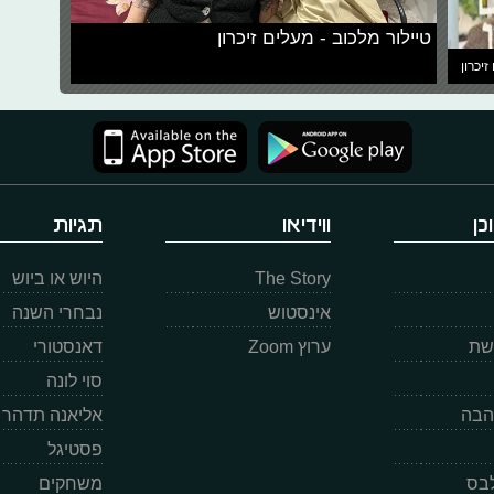
טיילור מלכוב - מעלים זיכרון
זיכרון
כן
ווידיאו
תגיות
The Story
היוש או ביוש
אינסטוש
נבחרי השנה
רשת
ערוץ Zoom
דאנסטורי
סוי לונה
הבה
אליאנה תדהר
פסטיגל
לבס
משחקים