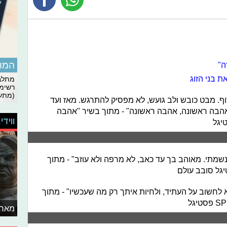
המומ
ה"
ת בני הזוג
מתלבט
רשימת
(מתעד
ף.
מבט כובש ולב גועש,
לא מפסיק להתרגש.
מאז ועד
אהבה ראשונה,
אהבה ראשונה" - מתוך בשיר "אהבה
ווידי
יגל
מתי. מאוהב בך עד כאב, לא מרפה ולא עוזב" - מתוך
יגל סובב עולם
לחשוב על העתיד, ולחיות איתך רק מה שעכשיו" - מתוך
מאחו