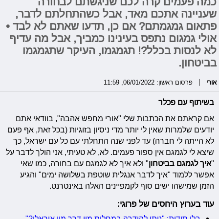
כמה פעמים קרה לכם שניגשתם לבחורה
שעניינה אתכם מאד, אבל כשהתחלתם לדבר,
פתאום גמגמתם? אם כן, תדעו שאתם לא לבד •
אולי גמגום נתפס בעינינו כמביך, אבל מה עדיף
לא לנסות בכלל?! תגמגמו, העיקר שתגמגמו
בביטחון.
אורי
פרסום ראשון: 06/01/2022, 11:59
בשיתוף עם פכלר
אם קראתם את הכתבות שלי "אורי מחפש אהבה", בוודאי אתם
יודעים שלמרות שאין לי יותר מדי ניסיון בזוגיות (בכל זאת, אף פעם
לא הייתה לי חברה) עד לפני שנה התחלתי עם כל עם ישראל, כך
שיצא לי לגמגם אין ספור פעמים. לא, לא טעיתי, אני הולך לדבר על
"
איך לגמגם בביטחון
" ולא איך לא לגמגם עם בחורה, כמו שאי
אפשר ללמוד "איך לדבר אנגלית שוטפת בשלושה ימים" והגיע
הזמן שמישהו ישים סוף לקמפיינים האלה באינטרנט.
עוד בערוץ היחסים של פרוגי:
בלי סודות: "ניתן להידבק במחלות מין דרך מין אוראלי?"