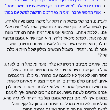
מכתבים מהלב: "מתעניינת בי רק כשהיא צריכה משהו ממני"
אורי מחפש אהבה: "אני מוצא דרכים חדשות לפשל עם בנות"
ולעניינינו, חבר שלי מיכאל היה דלוק על מישהי בשם נועה ולא ידע
איך לגשת אליה. לבסוף הוא עזר קצת אומץ ואמר לה:
"רוצה אולי
אם.., ללכת אהה... ברביעי אני פנוי." "מה אתה רוצה?" נועה
קטעה אותו. לפתע מיכאל נלחץ, הוא הבין שהוא גמגם ונתקף
בהלה, הוא חיפש משהו שיוכל להגיד בעוז ובנחרצות, והוא
אמר לנועה: "תגידי, בשביל חמישים מיליון שקל היית אוכלת
קקי?"
כמו שאתם מבינים הניסיון לא צלח ונועה ומיכאל היום לא זוג.
אבל בדיוק שם, כשהוא סיפר לי את הסיפור הבנתי שאולי
הסוד הוא לא איך לא לגמגם עם בחורה, כי כולנו מגמגמים
איתן. "אנחנו כולנו פחדנים והן תמיד מצפות מאיתנו לעשות
את הצעד הראשון" אמר מיכאל ואני לגמרי מסכים איתו. לכן
אנחנו צריכים לשנות גישה, אנחנו צריכים לחשוב איך לגמגם
במקום איך לא. אם נבין שלגמגם מול בחורה זה לא כזה נורא,
או לפחות לא נורא כמו לדבר איתה בבטחון על קקי, נוכל
לגשת לבחורה עם פחות פחד ואז גם נגמגם פחות.