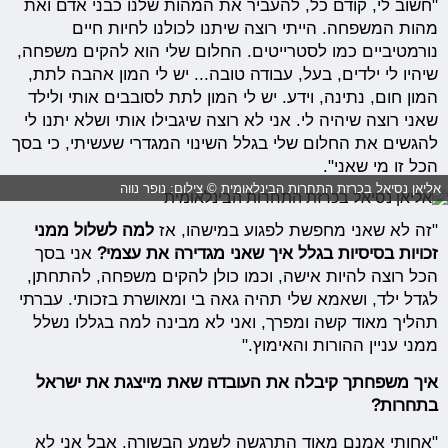
"חשוב לי, קודם כל, להעביר את המהות שלנו כבני אדם ואת
מהות המשפחה. הייתי רוצה שיתנו לכולנו לחיות חיים
נורמטיביים כמו לסטרייטים. החלום שלי הוא להקים משפחה,
שיהיו לי ילדים, בעל, עבודה טובה... יש לי המון אהבה לתת,
המון חום, נתינה, וידע. יש לי המון לתת לסובבים אותי ולילד
שאני רוצה שיהיה לי. אני לא רוצה שיגבילו אותי ושלא יתנו לי
להגשים את החלום שלי בגלל השינוי המגדרי שעשיתי, כי בסך
הכל זו מי שאני".
אליאן נסיאל בכרזת התחרות הבינלאומית © צילום: נופר נווה
"זה לא שאני מחפשת לפגוע במישהו, אז
למה לשלול ממני
זכויות בסיסיות בגלל איך שאני מגדירה את עצמי?
אני בסך
הכל רוצה להיות אישה, וכמו כולן להקים משפחה, להתחתן,
לגדל ילד, ושאמא שלי תהיה גאה בי ומאושרת בזכותי. עברתי
תהליך מאוד קשה ומפרך, ואני לא מבינה למה בגללו נשלל
ממני עניין ההורות והאימוץ."
איך משפחתך קיבלה את העובדה שאת מייצגת את ישראל
בתחרות?
"אחותי אמנם מאוד התרגשה לשמע הבשורה, אבל אני לא