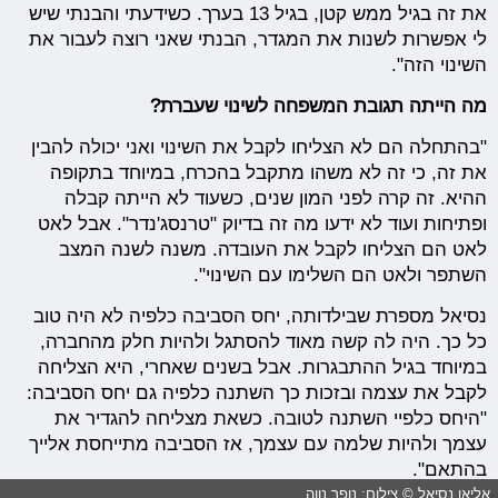
את זה בגיל ממש קטן, בגיל 13 בערך. כשידעתי והבנתי שיש
לי אפשרות לשנות את המגדר, הבנתי שאני רוצה לעבור את
השינוי הזה".
מה הייתה תגובת המשפחה לשינוי שעברת?
"בהתחלה הם לא הצליחו לקבל את השינוי ואני יכולה להבין
את זה, כי זה לא משהו מתקבל בהכרח, במיוחד בתקופה
ההיא. זה קרה לפני המון שנים, כשעוד לא הייתה קבלה
ופתיחות ועוד לא ידעו מה זה בדיוק "טרנסג'נדר". אבל לאט
לאט הם הצליחו לקבל את העובדה. משנה לשנה המצב
השתפר ולאט הם השלימו עם השינוי".
נסיאל מספרת שבילדותה, יחס הסביבה כלפיה לא היה טוב
כל כך. היה לה קשה מאוד להסתגל ולהיות חלק מהחברה,
במיוחד בגיל ההתבגרות. אבל בשנים שאחרי, היא הצליחה
לקבל את עצמה ובזכות כך השתנה כלפיה גם יחס הסביבה:
"היחס כלפיי השתנה לטובה. כשאת מצליחה להגדיר את
עצמך ולהיות שלמה עם עצמך, אז הסביבה מתייחסת אלייך
בהתאם".
אליאן נסיאל © צילום: נופר נווה