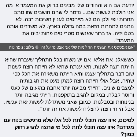
יודעת אם היא וההורים שלי מבינים בדיוק את המעמד או מה
אני הולכת לעשות שם... נדמה לי שהם חושבים שזו סתם
תחרות יופי ולכן הם לא מייחסים לעניין חשיבות רבה. לא
נותנים לתחרות הזאת במה גדולה בארץ. לא משדרים אותה
בטלוויזיה. אז ברור שאנשים סטרייטים פחות יבינו את
המעמד".
"אם אפספס את הגשמת החלומות שלי אני אצטער על זה" © צילום: נופר נווה
כששאלנו את אליאן אם יש משהו בכל התהליך שעברה שהיא
הייתה רוצה לשנות, היא ענתה שהיא לא הייתה רוצה לשנות
שום דבר בתהליך עצמו והיא הייתה משאירה את הכל כפי
שהיה, אבל אולי הייתה רוצה למתן מעט את תגובותיה
למצבים שונים. "הייתי מביעה יותר אהבה ברגעים של כעס
וחוסר קבלה. במקום להגיב בתוקפנות, הייתי מגיבה יותר
בנינוחות ובסבלנות. כמובן שאני משתדלת לעשות זאת עכשיו,
אבל הייתי רוצה להצליח לעשות את זה יותר".
לסיכום, איזו עצה תוכלי לתת לכל אלו שלא מרגישים בנוח עם
מגדרם? איזו עצה תוכלי לתת לכל מי שרוצה להגיע רחוק
כמוך?