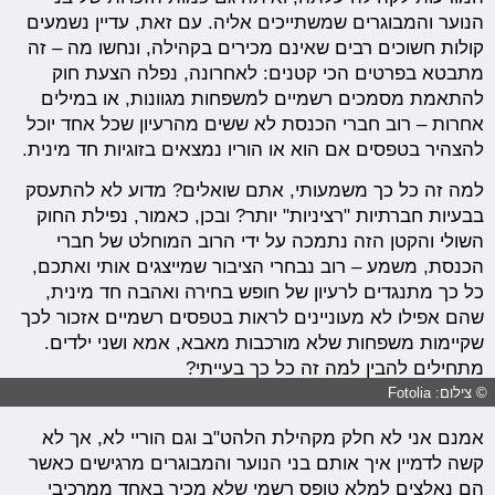
הנוער והמבוגרים שמשתייכים אליה. עם זאת, עדיין נשמעים
קולות חשוכים רבים שאינם מכירים בקהילה, ונחשו מה – זה
מתבטא בפרטים הכי קטנים: לאחרונה, נפלה הצעת חוק
להתאמת מסמכים רשמיים למשפחות מגוונות, או במילים
אחרות – רוב חברי הכנסת לא ששים מהרעיון שכל אחד יוכל
להצהיר בטפסים אם הוא או הוריו נמצאים בזוגיות חד מינית.
למה זה כל כך משמעותי, אתם שואלים? מדוע לא להתעסק
בבעיות חברתיות "רציניות" יותר? ובכן, כאמור, נפילת החוק
השולי והקטן הזה נתמכה על ידי הרוב המוחלט של חברי
הכנסת, משמע – רוב נבחרי הציבור שמייצגים אותי ואתכם,
כל כך מתנגדים לרעיון של חופש בחירה ואהבה חד מינית,
שהם אפילו לא מעוניינים לראות בטפסים רשמיים אזכור לכך
שקיימות משפחות שלא מורכבות מאבא, אמא ושני ילדים.
מתחילים להבין למה זה כל כך בעייתי?
© צילום: Fotolia
אמנם אני לא חלק מקהילת הלהט"ב וגם הוריי לא, אך לא
קשה לדמיין איך אותם בני הנוער והמבוגרים מרגישים כאשר
הם נאלצים למלא טופס רשמי שלא מכיר באחד ממרכיבי