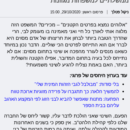
ממשלתיים למשפחות מגוונות
ניקול פטלך
פרסום ראשון: 29/10/2020, 15:00
"אלוהים נמצא בפרטים הקטנים" – מכירים? המשפט הזה
מלווה אותי לאורך כל חיי ואני מאמינה בו מעומק לבי, הרי
שהדרך הטובה ביותר לבחון את חריצותו של אדם מסוים היא
לברר אם הוא התייחס לפרטים הכי שוליים. הדבר נכון במיוחד
כשאנו מנסים לעורר מהפכה או שינוי בתחום מסוים: אם לא
נתייחס לכל בעיה בתחום המדובר, אפילו הקטנה והשולית
ביותר, האם באמת נצליח להגיע לשינוי משמעותי?
עוד בערוץ היחסים של פרוגי:
בלי סודות: "מבולבל לגבי הזהות המינית שלי"
להמשיך הלאה: כך תתגברו על פרידה מזוגיות ארוכת טווח
הפתעה: מתנות שאפשר להביא לבני הזוג לפי המקצוע האהוב
עליהם בבית הספר
הפעם, השינוי שאני הולכת לדבר עליו, קשור ליחס של החברה
שלנו כלפי קהילת הלהט"ב. אין ספק כי בשנים האחרונות
המודעות לקהילה עלתה, ואיתה גם כמות הזכויות של בני