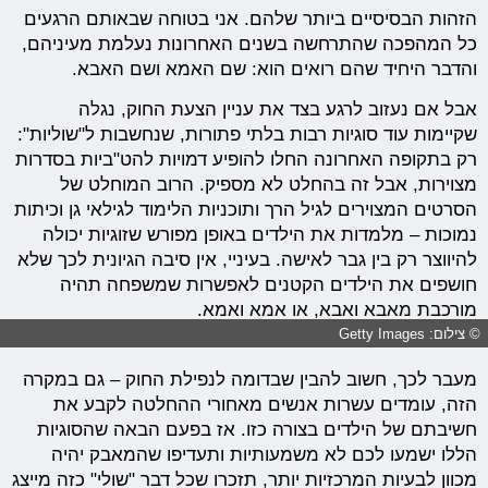
הזהות הבסיסיים ביותר שלהם. אני בטוחה שבאותם הרגעים
כל המהפכה שהתרחשה בשנים האחרונות נעלמת מעיניהם,
והדבר היחיד שהם רואים הוא: שם האמא ושם האבא.
אבל אם נעזוב לרגע בצד את עניין הצעת החוק, נגלה
שקיימות עוד סוגיות רבות בלתי פתורות, שנחשבות ל"שוליות":
רק בתקופה האחרונה החלו להופיע דמויות להט"ביות בסדרות
מצוירות, אבל זה בהחלט לא מספיק. הרוב המוחלט של
הסרטים המצוירים לגיל הרך ותוכניות הלימוד לגילאי גן וכיתות
נמוכות – מלמדות את הילדים באופן מפורש שזוגיות יכולה
להיווצר רק בין גבר לאישה. בעיניי, אין סיבה הגיונית לכך שלא
חושפים את הילדים הקטנים לאפשרות שמשפחה תהיה
מורכבת מאבא ואבא, או אמא ואמא.
© צילום: Getty Images
מעבר לכך, חשוב להבין שבדומה לנפילת החוק – גם במקרה
הזה, עומדים עשרות אנשים מאחורי ההחלטה לקבע את
חשיבתם של הילדים בצורה כזו. אז בפעם הבאה שהסוגיות
הללו ישמעו לכם לא משמעותיות ותעדיפו שהמאבק יהיה
מכוון לבעיות המרכזיות יותר, תזכרו שכל דבר "שולי" כזה מייצג