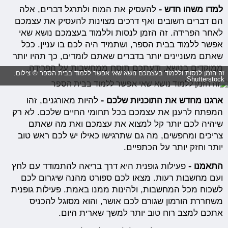
למדו משהו חדש -
להעסיק את המוח ולתרגל דברים, אלה
הם דברים חשובים ואף דרכים מצוינות להעסיק את עצמכם
לאחר הפרידה. זה הזמן לנסות וללמוד בעצמכם נושא שאי
אפשר ללמוד בבית הספר, ושתמיד היה לכם בו עניין. ככל
שאתם מעוניינים יותר בדברים שאתם לומדים, כך תהיו יותר
ממוקדים בנושא, ודעתכם תוסח ממחשבות על הפרידה.
זה הזמן לנסות וללמוד בעצמכם נושא שאי אפשר ללמוד בבית הספר © צילום:
Shutterstock
ארגנו מחדש את התוכניות שלכם -
להיות מאורגנים, זהו
המפתח לרענן את עצמכם בכל תחומי החיים שלכם. לא רק
שיהיה לכם יותר קל למצוא את עצמכם ואת מה שאתם
צריכים ומחפשים, מה גם שתרגישו כאילו יש לכם ראש טוב
יותר וחזק יותר על הכתפיים.
התאמנו -
פעילות גופנית היא דרך בריאה להתמודד עם לחץ
ועם מחשבות רעות. מצאו לכם ספורט מהנה שיגרום לכם
לשכוח מכל המחשבות, ולהינות ממנו באמת. פעילות גופנית
משחררת הורמון שגורם לכם אושר, והוא מסוגל להכניס
אתכם למצב רוח טוב יותר למשך שארית היום.