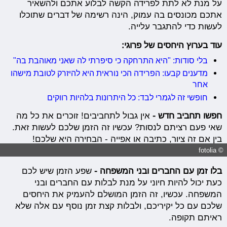
על מנת לא לתת לפרידה הקשה לבלוע אתכם ולהשאיר
אתכם מכונסים בה עמוק, הינה רשימה של דברים שתוכלו
לעשות כדי להתגבר עלייה.
עוד בערוץ היחסים של פרוגי:
בלי סודות: "היא התרחקה כי סיפרתי לה שאני מאוהבת בה"
מדענים קבעו: הפרידה הכי נוראית היא להיזרק לטובת מישהו
אחר
חופשי זה לגמרי לבד: כל היתרונות בלהיות רווקים
חפשו תחביב חדש -
אין גבול לתחביבים! זוכרים את כל מה
שאי פעם רציתם לנסות? עכשיו זה הזמן שלכם לעשות זאת.
בין אם זה ציור, כתיבה או אפייה - הבחירה היא שלכם!
© fotolia
בלו זמן עם החברים ובני המשפחה -
שפע הזמן שיש לכם
כעת יכול להיות חיוני על מנת לבלות עם החברים ובני
המשפחה. עכשיו, זה הזמן המושלם להעמיק את היחסים
שלכם עם כל יקיריכם, ולבלות קצת זמן נוסף עם אלה שלא
ראיתם תקופה.