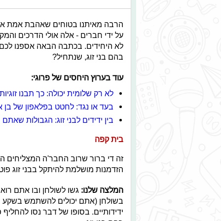
הרבה מאיתנו בטוחים שאהבת אמת אפשר
על ידי חברים - אלה אולי הדרכים והמק
לא היחידים. בכתבה הבאה אספנו לכם
בהם בני זוג, שנתחיל?
עוד בערוץ היחסים של פרוגי:
לא רק שלומית יכולה: כך תבנו זוגיות
בעד או נגד: לחטט בפלאפון של בן או
בין ידידים לבני זוג: הגבולות שאתם 
בית קפה
זה די ברור שרוב החבר'ה המצליחים הול
הזדמנות מושלמת להיתקל בבני זוג פוטנ
המלצה שלנו:
גשו לשולחן ובו אתם רוא
בשולחן (אתם יכולים להשתמש בשקע הק
ידידותיים. בסופו של דבר נסו להחליף