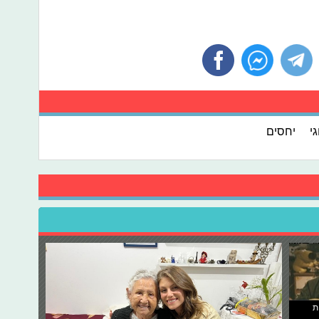
י
יחסים
ת