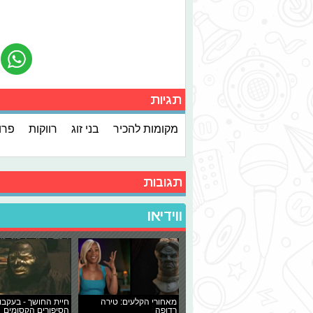
תגיות
מקומות להכיר
בני זוג
רווקות
פרוג
תגובות
ווידיאו
מאחורי הקלעים: טירה
חיית החושך - בעקבו
רדופה
הסיפורים הקסומים