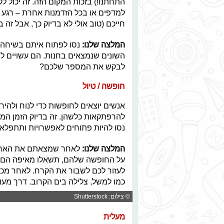
התחתנו!) בזכות המקום הזה. זה יכול ל
למדפים או בכל הזדמנות אחרת – רגע 
חייכם (טוב אולי לא בדיוק כך, אבל זה ב
המלצה שלנו:
נסו לפתוח איתם בשיחה ע
השונים שנמצאים בחנות. הם עשויים לה
לבקש את המספר שלכם?
חופשה / טיול
אנשים יוצאים לחופשות כדי לנוח ולהי
להרפתקאות כלשהן. זה בדיוק הזמן המו
נסו להיות פתוחים לאפשרויות ותתפלאו 
המלצה שלנו:
לאחר שמצאתם את האחד 
על החופשה שלהם, תשאלו מאיפה הם מג
לעזור לכם לשבור את הקרח. לאחר מכן
כמו למשל, צלילה בים הקרוב. דרך מעו
© צילום: Shutterstock
מעלית