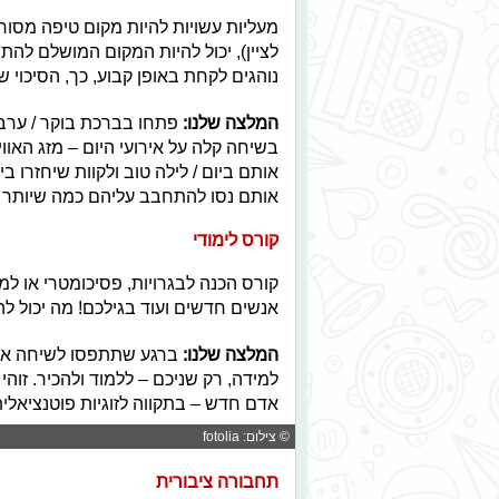
מעליות עשויות להיות מקום טיפה מסור
לציין), יכול להיות המקום המושלם לה
נוהגים לקחת באופן קבוע, כך, הסיכוי ש
המלצה שלנו:
פתחו בברכת בוקר / ערב 
בשיחה קלה על אירועי היום – מזג האוו
אותם ביום / לילה טוב ולקוות שיחזרו 
אותם נסו להתחבב עליהם כמה שיותר 
קורס לימודי
קורס הכנה לבגרויות, פסיכומטרי או ל
אנשים חדשים ועוד בגילכם! מה יכול לה
המלצה שלנו:
ברגע שתתפסו לשיחה את 
למידה, רק שניכם – ללמוד ולהכיר. זוה
אדם חדש – בתקווה לזוגיות פוטנציאלית
© צילום: fotolia
תחבורה ציבורית