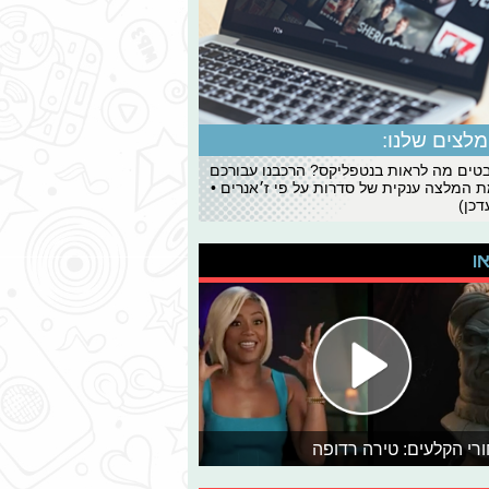
לצים שלנו:
ים מה לראות בנטפליקס? הרכבנו עבורכם
 המלצה ענקית של סדרות על פי ז׳אנרים •
כן)
או
רי הקלעים: טירה רדופה