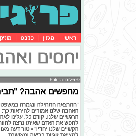
ראשי
מגזין
סלבס
מוזיק
יחסים ואהב
© צילום: Fotolia
מחפשים אהבה? "תבינו
"ההרצאה התחילה ונגמרה במשפט 'את
האהבה שלנו אמורים להיראות כך: ל
הרגשיים שלנו. קודם כל, עלינו לאהו
לחפש את האדם שאיתו נרצה לחוות 
הקשיים שלנו יחדיו" • טור דעה מע
למציאת זוגיות בריאה ומאושרת