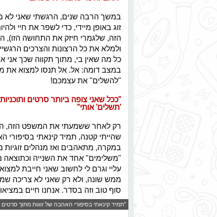
במשך הרבה שנים, הרגשתי שאני לא מס
זוג באופן מיידי, כדי לשפר את חיי ול
הזה, שלגמרי חיזק את התחושה הזו), ה
ולמלא את כל הרצונות והצרכים הרגשיי
כל מה שאין בי, מתוך תקווה שכך אני 
במצב דומה: אל. אל תנסו למצוא את מ
"להשלים" את עצמכם!
"ככל שאני צופה ביותר סרטים ותוכניות ט
'תשלים' אותי"
רק לאחר ששמעתי את המשפט הזה, הבנ
שהייתי קטנה, תמיד קינאתי בסיפורי הא
במקרה, מתאהבים ואז מנהלים זוגיות מא
"משלימים" אחד את השנייה וכתוצאה מכ
עליי וגרם לי לחשוב שאני חייבת למצוא
ממש שונה, ולא רק שאני לא צריכה שמי
סוף טוב וזה בסדר. אנחנו חיים במציאו
"תמיד קינאתי בסיפורי האהבה של זוגות מתוך סרטים ותוכניות