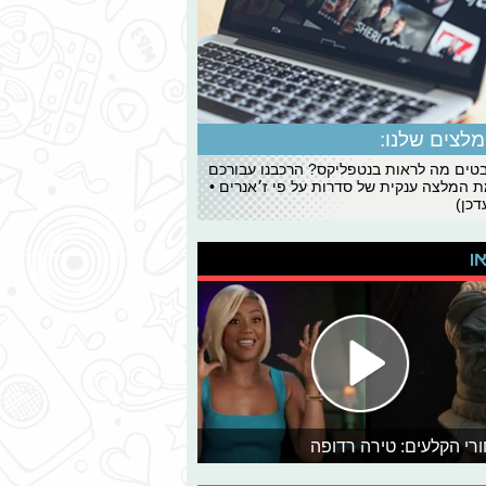
לצים שלנו:
ים מה לראות בנטפליקס? הרכבנו עבורכם
 המלצה ענקית של סדרות על פי ז׳אנרים •
כן)
או
רי הקלעים: טירה רדופה