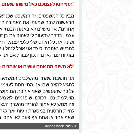
"תתייחסו לעצמכם כאל מישהו שאתם 
מבין כל המשפטים, זה המשפט שכנראה ה
הראשונה שבה שמעתי את האמירה הידו
אחרים", אך מעולם לא באמת הבנתי איך
עצמי, בדרך שתעזור לי לאהוב את בן ז
ושינה את כל היחס שלי כלפי עצמי. הר
להרגיש נאהבת, כיצד אני אוכל לנהל זו
בזוגיות עם האדם הנכון עבורי, אם אנ
"לא משנה מה אתם עושים או אומרים -
אני חושבת שאחד מהשלבים המשמעותיים 
להגיע למצב שבו אני מתייחסת לעצמי 
על כך שהאנשים שאני אוהבת הם מושלמ
מושלמת. נכון, לכולנו יש פגמים ולא מע
וזה ממש לא אמור להוריד מהערך העצמ
להיות הרסנית במסגרת זוגיות ואף לגר
שאף אחד או אחת אף פעם לא יאהבו או
© צילום: adobestock