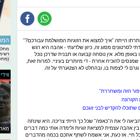
המומ
תרתו הייתה "איך למצוא את הזוגיות המושלמת עבורכם?"
י לסרטונים מסוג זה, כיוון שלדעתי - אהבה היא רגש
מתלבט
 באופן מלא. אין נוסחה קבועה או תבנית שדרכן נוכל
רשימת
(מתעד
שמנסים להוכיח אחרת - די מיותרים בעיניי. למרות זאת,
גרם לי לצפות בו, ובהחלט לא הצטערתי על זה.
ווידי
פור הזה ומשחררת"
 הקורונה
שתוכלו להקדיש לבני זוגכם
יאה לי את ה"כאפה" שכל כך הייתי צריכה. היא שינתה
ן אהבה עצמית למציאת זוגיות ולימדה אותי כמה דברים
מאחו
 כל חיי. אז כעת, אני אשמח לשתף אתכם בכמה מהדברים