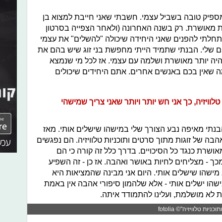
פיק טובה בשביל עצמי. חשבתי שאני חייבת למצוא בן
היות מאושרת. רק בשנה האחרונה (ולאחר הצפייה בסרטון
תחלתי להפנים שאני היחידה שיכולה "להשלים" את עצמי
ם שלי. הבנתי שתמיד הייתי מחפשת בני זוג שיש בהם את
אהיה יותר מאושרת ושלמה עם עצמי. אז לכל מי שנמצא
ה שאין בכם באנשים אחרים. אתם היחידים שיכולים
לוויזיה, כך אני חש יותר ויותר שאני צריך שמישהי
תי מאיפה נבע הצורך שלי במישהו שישלים אותי. מאז
הבה של זוגות מתוך סרטים ותוכניות טלוויזיה. הם נפגשים
ושרת כנגד כל הסיכויים. בדרך כלל זה קורה כי הם
ך - מצליחים לחיות באושר ואהבה. אז כן - זה השפיע
 מישהו שישלים אותי. היום אני מבינה שהמציאות היא
שהו ישלים אותי - אלא שלהמון סיפורי אהבה אין באמת
ת לא מושלמת, ועלינו להתמודד איתה.
 טלוויזיה"© fotolia