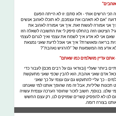
אוהבים"
כי הרשים אותי - ולא סתם: זו לא הייתה הפעם
עה "אם לא תאהבו את עצמכם, לא תוכלו לאהוב אנשים
 אני אמורה לעשות זאת. איך אני אמורה לאהוב את
וגי? הציטוט הזה בהחלט סיפק לי את התשובה לשאלה הזו
י שאם אני לא אדע איך לשמח את עצמי ואיך לגרום לעצמי
גיות בריאה ומאושרת? איך אני אוכל לדעת שאני נמצאת
י לא אדע מה המשמעות של "להרגיש נאהבת"?
 אתם עדיין מושלמים כמו שאתם"
ביותר שעליי (ובוודאי גם על רבים מכם) לעבור כדי
כאל אדם שאני אוהבת, הוא להבין שכפי שאני מתעקשת
ים - כך עליי להתעקש גם עם עצמי על כך שאני
ט תכונות שליליות, אבל זה מה שהופך אותנו למי שאנחנו
י שלנו. בנוסף, חשוב לזכור שחוסר הערכה עצמית עשויה
ום לנו לא להפסיק קשרים שמזיקים לנו, רק עצם החשש
תנו בצורה דומה.