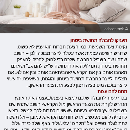
© adobestock
תעניקו לחבר\ה תחושת ביטחון
נקיטת צעד משמעותי כמו הצעת חברות הוא עניין לא פשוט,
שדורש חשיפה עצמית אשר עלולה לייצר מבוכה ולכן – חשוב
שתהיו שם בשביל החבר\ה שלכם כדי לחזק, להכיל ולהעניק
תחושת ביטחון. תנו לו\לה את התחושה ש"יש להם גב" ושאתם
תאהבו אותם בין אם הקראש יאהב\תאהב אותם ובין אם לא. אם
תצליחו לייצר בחבר\ה תחושת ביטחון ומוגנות, בשאיפה, זה עשוי
לייצר בו\בה מוטיבציה ורצון לבצע את הצעד הראשון...
תתנו להם עצות
בכדי לעזור לחבר\ה שלכם למצוא בעצמו\בעצמה את האומץ
הנדרש לקחת את הצעד הראשון מול הקראש- חשוב שתהיו שם
בשבילו לייעץ ולהציע רעיונות שעשויים לתרום לכך. למשל, תציעו
לחבר\ה ליזום מפגשים או שיחות עם הקראש. כמובן – אל תשכחו
לתת לו\לה ספייס ואל "תלחצו" עליו\עליה באף שלב כי זה עלול
לייצר "אנטי" ומבוכה מיותרת. אז תייעצו בעדינות ומי יודע... אולי זה