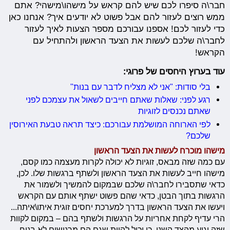
חבר\ה סיפרו לכם שיש להם קראש על מישהו\מישהי? אתם
ממש רוצים לעזור להם אבל פשוט לא יודעים איך? אנחנו כאן
כדי לעזור לכם! אספנו עבורכם מספר הצעות לאיך לעזור
לחבר\ה שלכם לעשות את הצעד הראשון ולהתחיל עם
הקראש!
עוד בערוץ היחסים של פרוגי:
בלי סודות: "אני לא מצליח לדבר עם בנות"
רגע לפני: שאלות שאתם חייבים לשאול את עצמכם לפני
שאתם נכנסים לזוגיות
לפי הארוחה המושלמת עבורכם: כיצד תראה טבעת האירוסין
שלכם?
מישהו מוכרח לעשות את הצעד הראשון
עם כמה שזה מבאס, זוגיות לא יכולה לקרות מעצמה כמו קסם,
מישהו חייב לעשות את הצעד הראשון ולשתף ברגשות שלו. לכן,
כדאי שתסבירו לחבר\ה שלכם שבמקום להמשיך ולשמור את
הרגשות בתוך הבטן, כדאי שהם פשוט ישתף אותם עם הקראש
ויעשו את הצעד הראשון בדרך למערכת יחסים זוגית איתו\איתה...
הרי עדיף לקחת אחריות על הרגשות ולשתף בהם – במקום לקוות
שזה יגיע מהצד השני, כי יכול להיות שגם הם מרגישים לא בנוח