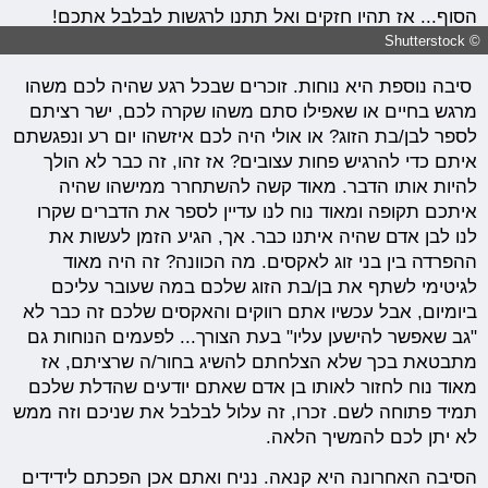
הסוף... אז תהיו חזקים ואל תתנו לרגשות לבלבל אתכם!
© Shutterstock
סיבה נוספת היא נוחות. זוכרים שבכל רגע שהיה לכם משהו
מרגש בחיים או שאפילו סתם משהו שקרה לכם, ישר רציתם
לספר לבן/בת הזוג? או אולי היה לכם איזשהו יום רע ונפגשתם
איתם כדי להרגיש פחות עצובים? אז זהו, זה כבר לא הולך
להיות אותו הדבר. מאוד קשה להשתחרר ממישהו שהיה
איתכם תקופה ומאוד נוח לנו עדיין לספר את הדברים שקרו
לנו לבן אדם שהיה איתנו כבר. אך, הגיע הזמן לעשות את
ההפרדה בין בני זוג לאקסים. מה הכוונה? זה היה מאוד
לגיטימי לשתף את בן/בת הזוג שלכם במה שעובר עליכם
ביומיום, אבל עכשיו אתם רווקים והאקסים שלכם זה כבר לא
"גב שאפשר להישען עליו" בעת הצורך... לפעמים הנוחות גם
מתבטאת בכך שלא הצלחתם להשיג בחור/ה שרציתם, אז
מאוד נוח לחזור לאותו בן אדם שאתם יודעים שהדלת שלכם
תמיד פתוחה לשם. זכרו, זה עלול לבלבל את שניכם וזה ממש
לא יתן לכם להמשיך הלאה.
הסיבה האחרונה היא קנאה. נניח ואתם אכן הפכתם לידידים