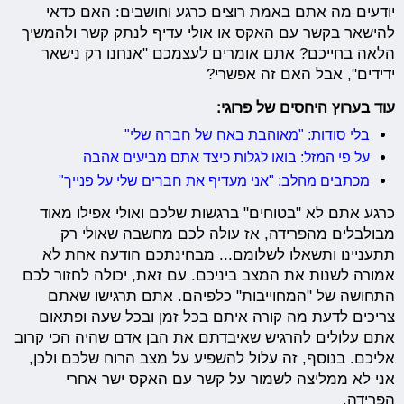
יודעים מה אתם באמת רוצים כרגע וחושבים: האם כדאי
להישאר בקשר עם האקס או אולי עדיף לנתק קשר ולהמשיך
הלאה בחייכם? אתם אומרים לעצמכם "אנחנו רק נישאר
ידידים", אבל האם זה אפשרי?
עוד בערוץ היחסים של פרוגי:
בלי סודות: "מאוהבת באח של חברה שלי"
על פי המזל: בואו לגלות כיצד אתם מביעים אהבה
מכתבים מהלב: "אני מעדיף את חברים שלי על פנייך"
כרגע אתם לא "בטוחים" ברגשות שלכם ואולי אפילו מאוד
מבולבלים מהפרידה, אז עולה לכם מחשבה שאולי רק
תתעניינו ותשאלו לשלומם... מבחינתכם הודעה אחת לא
אמורה לשנות את המצב ביניכם. עם זאת, יכולה לחזור לכם
התחושה של "המחוייבות" כלפיהם. אתם תרגישו שאתם
צריכים לדעת מה קורה איתם בכל זמן ובכל שעה ופתאום
אתם עלולים להרגיש שאיבדתם את הבן אדם שהיה הכי קרוב
אליכם. בנוסף, זה עלול להשפיע על מצב הרוח שלכם ולכן,
אני לא ממליצה לשמור על קשר עם האקס ישר אחרי
הפרידה.