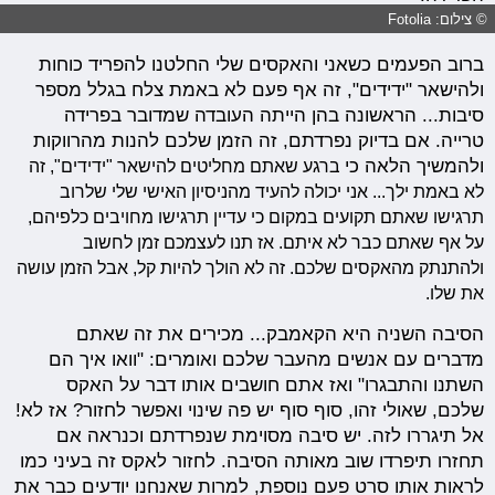
© צילום: Fotolia
ברוב הפעמים כשאני והאקסים שלי החלטנו להפריד כוחות
ולהישאר "ידידים", זה אף פעם לא באמת צלח בגלל מספר
סיבות... הראשונה בהן הייתה העובדה שמדובר בפרידה
טרייה. אם בדיוק נפרדתם, זה הזמן שלכם להנות מהרווקות
ולהמשיך הלאה כי
ברגע שאתם מחליטים להישאר "ידידים", זה
לא באמת ילך
... אני יכולה להעיד מהניסיון האישי שלי שלרוב
תרגישו שאתם תקועים במקום כי עדיין תרגישו מחויבים כלפיהם,
על אף שאתם כבר לא איתם. אז
תנו לעצמכם זמן לחשוב
ולהתנתק
מהאקסים שלכם. זה לא הולך להיות קל, אבל הזמן עושה
את שלו.
הסיבה השניה היא הקאמבק... מכירים את זה שאתם
מדברים עם אנשים מהעבר שלכם ואומרים: "וואו איך הם
השתנו והתבגרו" ואז אתם חושבים אותו דבר על האקס
שלכם, שאולי זהו, סוף סוף יש פה שינוי ואפשר לחזור? אז לא!
אל תיגררו לזה. יש סיבה מסוימת שנפרדתם וכנראה אם
תחזרו תיפרדו שוב מאותה הסיבה. לחזור לאקס זה בעיני כמו
לראות אותו סרט פעם נוספת, למרות שאנחנו יודעים כבר את