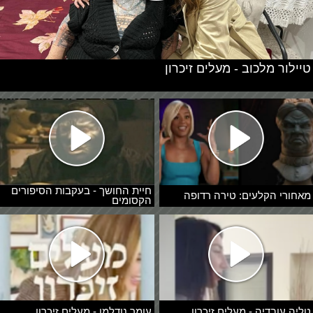
טיילור מלכוב - מעלים זיכרון
חיית החושך - בעקבות הסיפורים
מאחורי הקלעים: טירה רדופה
הקסומים
טליה עובדיה - מעלים זיכרון
עומר נודלמן - מעלים זיכרון