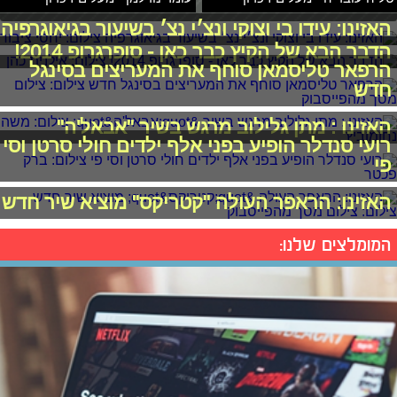
האזינו: עידו בי וצוקי ונצ׳י נצ׳ בשיעור בגיאוגרפיה
הדבר הבא של הקיץ כבר כאן - סופרגרופ 2014!
הרפאר טליסמאן סוחף את המעריצים בסינגל
חדש
האזינו : מתן גלילוב מרגש בשיר "אבאל'ה"
רועי סנדלר הופיע בפני אלף ילדים חולי סרטן וסי
פי
האזינו: הראפר העולה "קטריקס" מוציא שיר חדש
המומלצים שלנו: