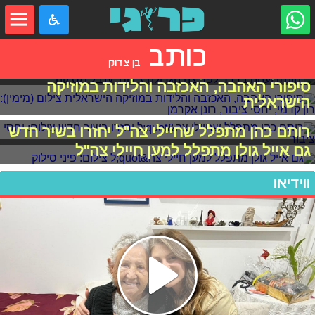
כותב
בן צדוק
יהונתן וענונו בדרך לפריצה הגדולה
סיפורי האהבה, האכזבה והלידות במוזיקה
הישראלית
רותם כהן מתפלל שחיילי צה"ל יחזרו בשיר חדש
גם אייל גולן מתפלל למען חיילי צה"ל
ווידיאו