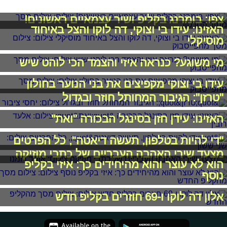
צפו: בומרנג בקליפ ושיר עצמאיים ראשונים!
האזינו: עידו בי וצוקי, דה לוקו והצל באיחוד
מוסיקלי
מי משוגע? כנראה איזי והצמד הכי לוהט שיש
עידו בי וצוקי מקפיצים את בני הנוער בחולון
"טרזן": הגיבור המחותל חוזר ובגדול
האזינו: עידן חזן בסינגל הבכורה "ואת"
"די להיות בטלפון, תעשה דיאטה", כל הפרטים
מצעד שירי האהבה העבריים של כתבי מוזיקה
הוא לא עוצר והוא מהיחידים כך: איזי בקליפ
נוסף
אלון דה לוקו ו-69 חוזרים בקליפ חדש