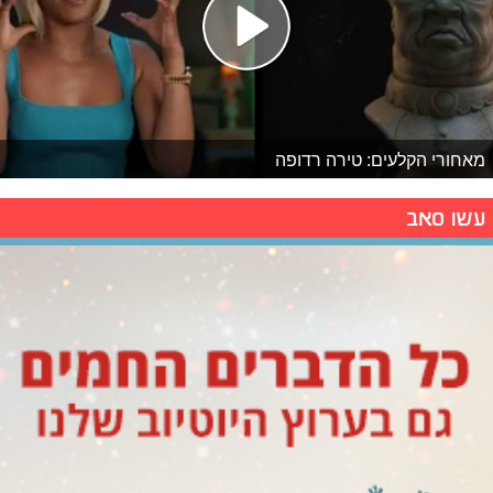
מאחורי הקלעים: טירה רדופה
עשו סאב