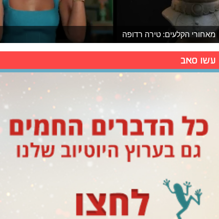
מאחורי הקלעים: טירה רדופה
עשו סאב