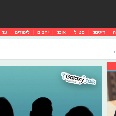
ה
דיגיטל
סטייל
אוכל
יחסים
לימודים
על 