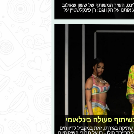
ג והג'ינס, השיר המשותף של ששון שאולוב
תנו על הקו וגם: רן פינקלשטיין על
בשיתוף פעולה בינלאומי
שתיקה בגזרתו, זאת במקביל לדיווחים
ריירת סולו - בן אל תבורי השיק היום