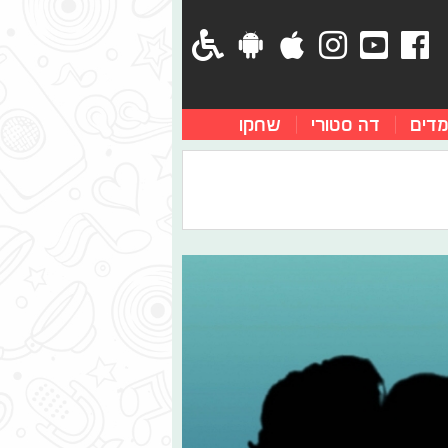
מדים
דה סטורי
שחקו