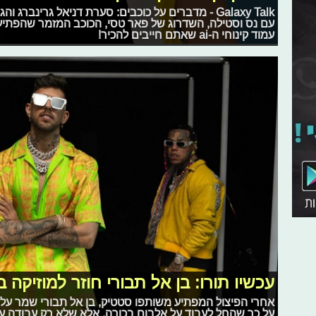
Galaxy Talk - מדברים על כוכבים: סערת דניאל גרינבר
עם נס וסטילה, השדרוג של פאר טסי, הכוכב המזמר שהפתיע או
עמוד קינוחי ה-ai שאתם חייבים להכיר!
עכשיו תורו: בן אל תבורי חוזר למוזיקה 
אחרי הפיצול המפתיע משותפו סטטיק, בן אל תבורי שמר על 
על כך שהחל לעבוד על אלבום בכורה, אלא שלא רק עבודה על ק