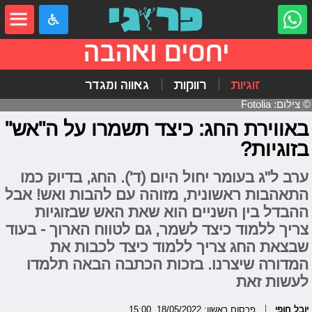
יחסים ואהבה
זוגיות
רווקות
גאווה ומגדר
© צילום: Fotolia
באווירת החג: כיצד תשמרו על ה"אש"
בזוגיות?
ערב ל"ג בעומר יחול היום (ד'). החג, בדיוק כמו
התאהבות ראשונית, מזוהה עם להבות ואש! אבל
ההבדל בין השניים הוא שאת האש שבזוגיות
צריך ללמוד כיצד לשמר, גם לטווח הארוך - בעוד
שבצאת החג צריך ללמוד כיצד לכבות את
המדורה שיצרנו. בזכות הכתבה הבאה תלמדו
לעשות זאת
יובל חופי
פרסום ראשון: 18/05/2022, 15:00