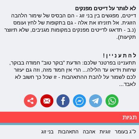
לא לוותר על דייטים מפנקים
דייטים, מפגשים בין בני זוג - הם הבסיס של שימור הלהבה
הזוגית. אל תזניחו את אלה - גם בתקופות של לחץ ועומס
(נ.ב - תדאגו לדייטים מפנקים במקומות מגניבים, שלא תיווצר
תקיעות).
ל ה ת ע נ י י ן !
תתעניינו בפרטנר שלכם: הודעת "בוקר טוב" חמודה בבוקר,
שיחות וידיאו עד הלילה... הרי אין חמוד מזה, וזה גם יעזור
לכם לשמור על להבת ההתאהבות - זו שכל כך חשוב לא
לאבד...
תגיות
ל"ג בעומר
זוגיות
אהבה
התאהבות
בני זוג