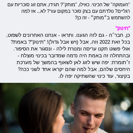
"העמוקה" של הכינוי. כאילו, "מותק"? תגידו, אתם זוג סוכריות עם
רגליים? נולדתם עם בצק סוכר במקום עור? לא... אז למה
להשתמש ב״מותק״ - זה כן?
"תינוק"
כן, חבר׳ה - גם לזה הגענו. ותראו - אנחנו האחרונים לשפוט,
בכל זאת 2022 וזה, אבל (ויש אבל גדול)! "תינוק"? באמת?
אולי פשוט תקנו עריסה ומנורת לילה - ונסגור את הסיפור.
ובהתחלה זה באמת היה נדמה שמדובר בכינוי מוצלח -
ז׳תומרת: יפה שיש לזוג לאן לשאוף בהמשך של מערכת
היחסים שלהם, אבל למה שהם יקראו אחד לשני ככה?
בקיצור, עוד כינוי שהשתיקה יפה לו.