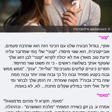
© adobestock אילוסטרציה
"קטני"
אוקיי, בגדול הבעיה שלנו עם הכינוי הזה הוא שהרבה פעמים,
אובייקטיבית, הוא שגוי מיסודו. "קטני" שלי (ומי שמדובר עליה
יודעת טוב מאוד) את לא יכולה לקרוא "קטני" לבן הזוג שלך
שעוקף אותך בשלושה ראשים - כי זה פשוט שגוי מהיסוד.
חסרים כינויים קליטים ומגניבים? "גוליית", "ענק", "ממש ממש
גבוה בקטע מפחיד גבוה כל כך גבוה שזה יותר גבוה ממה
שזה בד"כ גבוה"? מקווה שעזרתי, זה הזמן שלך לבחור ומי
יודע? אולי תזכי במיליון שקלים מתנת... לא, לא באמת.
"מאמי"
"מאמי, תקרא לי מהיום מדמוואזל"
אמרה ע. בן זקן בשירה המופתי "מלכת השושנים" - וכהרגלה,