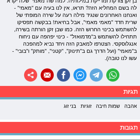
בן זקן צודקת ומדייקת במילותיה. למה שה"מאמי" שלה יקרא
לה בשם המחליא הזה? תראו, אין לנו בעיה עם "מאמי" -
ואנחנו האחרונים שנגיד מילה רעה על שירה המופתי של
שרית חדד "מאמי מאמי", אבל בחיאת! בבקשה תפסיקו
להשתמש בכינוי החרוש הזה. כמו שבן זקן הורתה בשירה,
תתחילו להשתמש ב"מדמואזל" - כינוי יפהפה עם ניחוח
אנגלוסקסי. הצטרפו למאבק הזה ויחד נביא למהפכה
ב"מאמי" (ועל הדרך גם ב"תינוק", "קטני", "מותק" ו"בובי" -
עשו לנו טובה).
תגיות
אהבה
שמות חיבה
זוגיות
בני זוג
תגובות