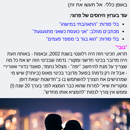
באופן כללי. אל תעשו את זה)
עוד בערוץ היחסים של פרוגי:
בלי סודות: "התאהבתי במישהו"
מכתבים מהלב: "אני כועסת כשאני מתגעגעת"
בלי סודות: "הוא בגד בי מספר פעמים"
"בובי"
תראו, הכינוי הזה היה רלוונטי בשנת 2002, ובאמת - באותה העת
היה מדובר בכינוי חדשני ומקורי. נדמה שבכינוי הזה יש את כל מה
שצריך על מנת להיחשב "יפה" - מצלול נחמד, סאונד כדורי ואוורירי
- אבל זה רק נדמה! בפועל מדובר בכינוי מאוס (ביותר!) שיש מי
שמרגישים את הצורך להשתמש בו ב"חדשנות יוצאת דופן
ומקוריות שיא" למרות שהוא כבר הומצא לפני בערך 20 שנה (!)
וממש אין צורך לנסות "להמציא אותו מחדש".