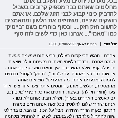
בכל מערכת יחסים מגיע השלב בו אתם
מחליטים שאתם כבר מספיק קרובים בשביל
להדביק כינוי קבוע לבני הזוג שלכם. אז אתם
חושקים שיניים, משחיזים את הלשון ומתאמצים
לחשוב חזק חזק.... ובסוף בוחרים בשם "בייסיק"
כמו "מאמי"... אנחנו כאן כדי לשים לזה סוף
יובל חופי
פרסום ראשון: 07/04/2022, 15:00
אהבה - הרגש הכי קסום בעולם, הרגע הזה שנשמה פוגשת
נשמה אחרת - ובדרך כלשהי השתיים נקשרות זו לזו ויוצאות
יחדיו לפיקניק שלא ממש ברור איך והאם הוא ייגמר. ובאמת -
אין שום דבר רע באהבה, עד ש"בובי", "תינוק" ו"קטני" נכנסים
לתמונה ומכערים אותה. מה מכערים? מוציאים אותה
מהמסגרת, תולשים אותה, ורומסים אותה צעד אחר צעד אחר
צעד (וחוזר חלילה). בקיצור, הורסים את כל הכיף לכולם (כן,
גם לאנשים האחרים באזור). ושלא תבינו אותנו לא נכון -
אנחנו שוחרי שלום לחלוטין: בכל זאת אנחנו חיים במזרח
התיכון וכאן זו הדרך היחידה, אבל על הכינויים הבאים בהחלט
שווה להתחיל מלחמה (לא באמת. לא שווה להתחיל מלחמה