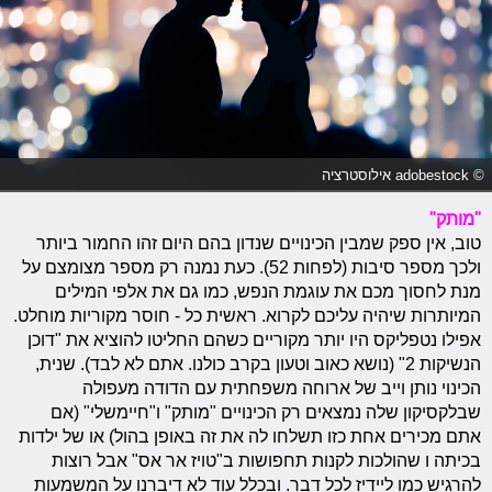
© adobestock אילוסטרציה
"מותק"
טוב, אין ספק שמבין הכינויים שנדון בהם היום זהו החמור ביותר
ולכך מספר סיבות (לפחות 52). כעת נמנה רק מספר מצומצם על
מנת לחסוך מכם את עוגמת הנפש, כמו גם את אלפי המילים
המיותרות שיהיה עליכם לקרוא. ראשית כל - חוסר מקוריות מוחלט.
אפילו נטפליקס היו יותר מקוריים כשהם החליטו להוציא את "דוכן
הנשיקות 2" (נושא כאוב וטעון בקרב כולנו. אתם לא לבד). שנית,
הכינוי נותן וייב של ארוחה משפחתית עם הדודה מעפולה
שבלקסיקון שלה נמצאים רק הכינויים "מותק" ו"חיימשלי" (אם
אתם מכירים אחת כזו תשלחו לה את זה באופן בהול) או של ילדות
בכיתה ו שהולכות לקנות תחפושות ב"טויז אר אס" אבל רוצות
להרגיש כמו ליידיז לכל דבר. ובכלל עוד לא דיברנו על המשמעות