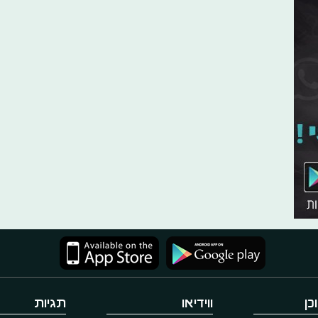
כן
ווידיאו
תגיות