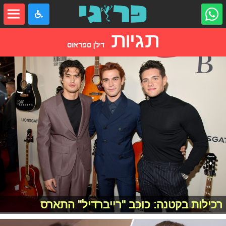
תגיות
דילן ספראוס
רכילות בקטנה: כוכב "רייברדיל" התארס