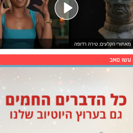
מאחורי הקלעים: טירה רדופה
עשו סאב