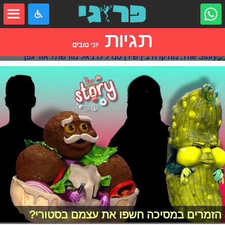
תגיות
The Story: מה קרה בין שירן סנדל לדניאל
יוני טובים
מורשת?
הזמרים במסיכה חשפו את עצמם בסטורי?