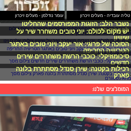
טליה עובדיה - מעלים זיכרון
עומר נודלמן - מעלים זיכרון
נשבר הלב: הזוגות המפורסמים שהחליטו
להפריד כוחות
יש מקום לכולם: יוני טובים משחרר שיר על
שיוויון
הסוכה של פרוגי: אור יעקב ויוני טובים באתגר
הטריוויה החריפה
סיכומוזיקלי: כוכבי הרשת משחררים שירים
חדשים
רכילות בקטנה: שירן סנדל מסתתרת בלונה
פארק
המומלצים שלנו: