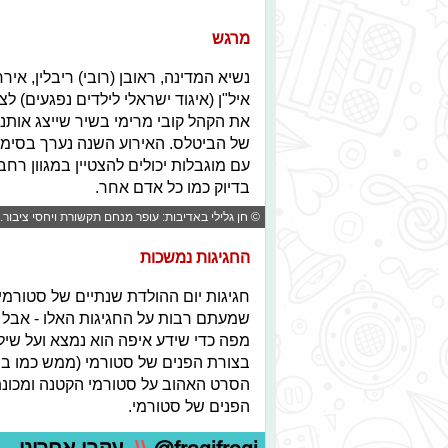
מרגש
נשיא המדינה, ראובן (רובי) ריבלין, 
איל"ן (איגוד ישראלי לילדים נפגעים)
של הביטלס. האירוע השנה נערך בסימן "
עם מוגבלות יכולים להצטיין במגוון רחב 
בדיוק כמו כל אדם אחר.
© חן גלילי באדיבות: עופר מנחם תקשורת ויחסי ציבור.
החגיגות נמשכות
חגיגות יום ההולדת שנתיים של סטורמי, 
שמעתם רבות על החגיגות האלו - אבל ה
מפה כדי שידע איפה הוא נמצא ועל שיל
בצורת הפנים של סטורמי (ממש כמו בחג
הסרט האהוב על סטורמי הקטנה ומכונת
הפנים של סטורמי.