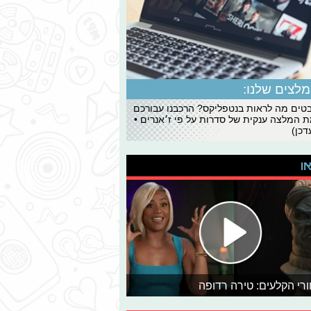
לצים שלנו:
ים מה לראות בנטפליקס? הרכבנו עבורכם
 המלצה ענקית של סדרות על פי ז׳אנרים •
כן)
או
רי הקלעים: טירה רדופה