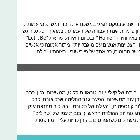
אירח השבוע בטקס חגיגי במשכנו את חברי ומשתקמי עמותת
 לציון פתיחת שנת העבודה של העמותה. במהלך הטקס, ריגש
את הקהל קובי מרימי בשיר שייצג אותנו באירווזיון - ״Home״ ובסיום האירוע שר את "Let it Be"
הצטיינות אנשים עם מוגבלויות", מתוך אמונה כי אנשים
של תחומים, כל אחד על פי כישוריו, רצונותיו ויכולתו,
ביתם של קיילי ג'נר וטראוויס סקוט, ממשיכות. נכון, כבר
ן עוד ממשיכות. הפעם ג'נר החליטה שכל אורח יקבל
וב קונספטים, "העולם של סטורמי" בשילוב מתנפח ענק
יגות יום ההולדת הראשון), בובות ענק של "טרולים"
 משחקים כשהפרסים בה הן כריות עליהן מודפסות