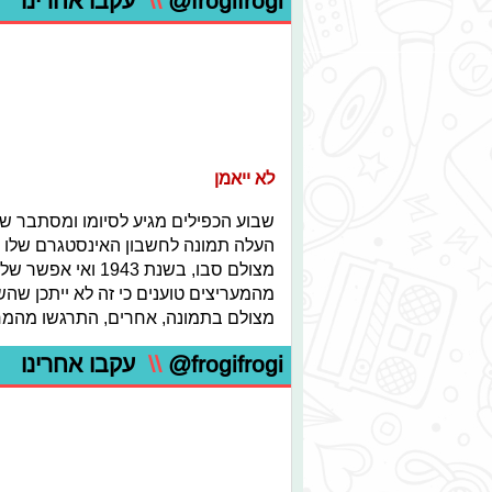
@frogifrogi
\\
עקבו אחרינו
לא ייאמן
שבוע הכפילים מגיע לסיומו ומסתבר שג
העלה תמונה לחשבון האינסטגרם שלו 
מצולם סבו, בשנת 3
מהמעריצים טוענים כי זה לא ייתכן שה
מצולם בתמונה, אחרים, התרגשו מהמחוו
@frogifrogi
\\
עקבו אחרינו