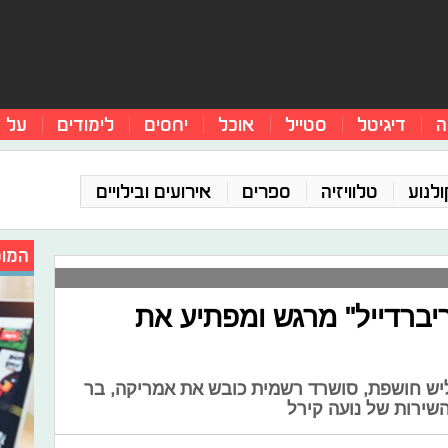
ה
דיגיטל
סטייל
אוכל
יחסים
לימודים
על 
ולנוע
טלוויזיה
ספרים
אירועים ובילויים
המומ
ריברדייל" מרגש ומפתיע את
יליש חושפת, סושרד רשמית כובש את אמריקה, בר
שירות של נועה קירל