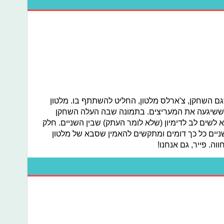
ם השחקן, צ'ארלס מלטון, החליט להשתתף בו. מלטון
ששיגעה את המעריצים. בתמונה שבה העלה השחקן
194 ואי אפשר שלא לשים לב לדימיון (שלא לומר העתק) שבין השניים. חלק
שניים כל כך דומים ומתקשים להאמין שסבא של מלטון
ה. פייר, גם אנחנו!