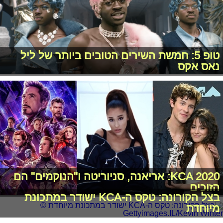
טופ 5: חמשת השירים הטובים ביותר של ליל
נאס אקס
KCA 2020: אריאנה, סניוריטה ו"הנוקמים" הם
הזוכים
בצל הקורונה: טקס ה-KCA ישודר במתכונת
מיוחדת