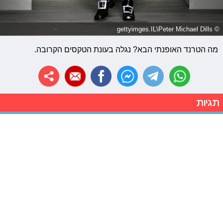
© gettyimges.IL\Peter Michael Dills
מה הטרנד האופנתי הבא? נגלה בעונת הטקסים הקרובה.
תגיות
רן דנקר
בילי פורטר
הארי סטיילס
מארק ג'ייקובס
ליל נאס X
השמלה החדשה שלי
תגובות