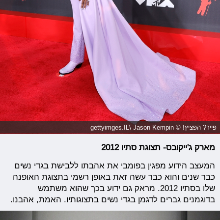
פייר? הפציץ! © gettyimges.IL\ Jason Kempin
מארק ג'ייקובס- תצוגת סתיו 2012
המעצב הידוע מפגין בפומבי את אהבתו ללבישת בגדי נשים
כבר שנים והוא כבר עשה זאת באופן רשמי בתצוגת האופנה
שלו בסתיו 2012. מראק גם ידוע בכך שהוא משתמש
בדוגמנים גברים לדגמן בגדי נשים בתצוגותיו. האמת, אהבנו.