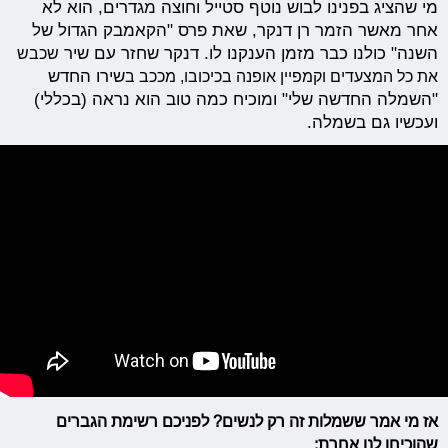
מי שהציג בפנינו לבוש נוטף סטייל וחוצה מגדרים, הוא לא
אחר מאשר הזמר רן דנקר, שאת פרס "הקאמבק הגדול של
השנה" כולנו כבר מזמן הענקנו לו. דנקר שחזר עם שיר
שכבש
את כל המצעדים וקמפיין אופנה בכיכובו, מככב ב
שירו החדש
"השמלה החדשה שלי" ומוכיח כמה טוב הוא נראה (בכללי)
ועכשיו גם בשמלה.
אז מי אמר ששמלות זה רק לנשים? לפניכם רשימת הגברים
שהוכיחו לנו אחרת: