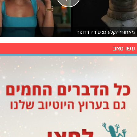
מאחורי הקלעים: טירה רדופה
עשו סאב