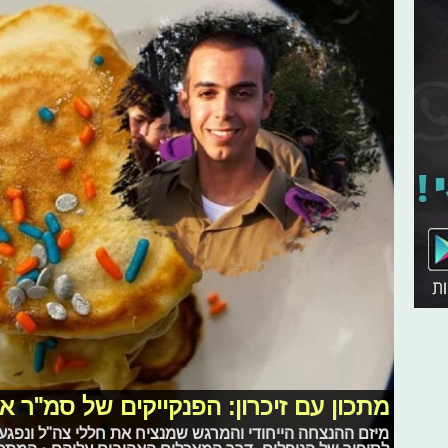
מתכון עם זיכרון: הפנקייקים של סמ"ר אבי
מיזם ההנצחה הייחודי והמרגש שמנציח את חללי צה"ל ונפגע