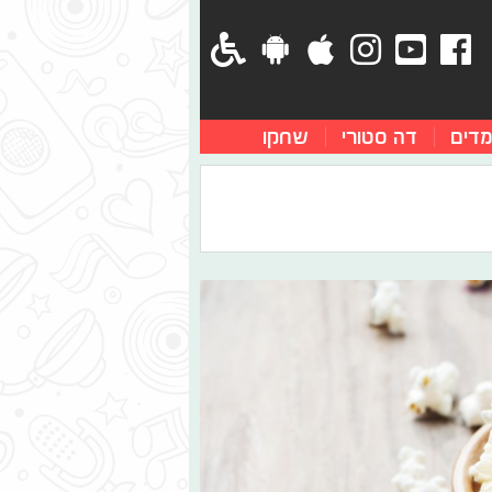
מדים
דה סטורי
שחקו