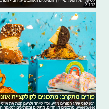
לסיפור של הנופלים- דרך המאכלים האהובים עליהם • המתכו
לוי ז"ל
פורים מתקרב: מתכונים לקולקציית אוזני ההמן של
רגע לפני שחג הפורים מגיע, וכדי לייחד ולרענן קצת את אוזני 
Sweetweet‏ מתכונים מיוחדים, מתוקים ומפתיעים למאפה החגיגי