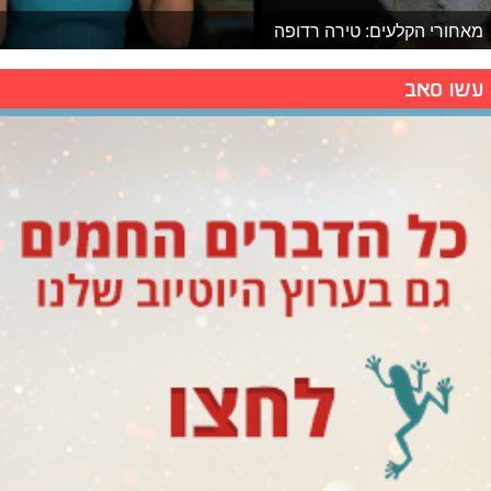
מאחורי הקלעים: טירה רדופה
עשו סאב