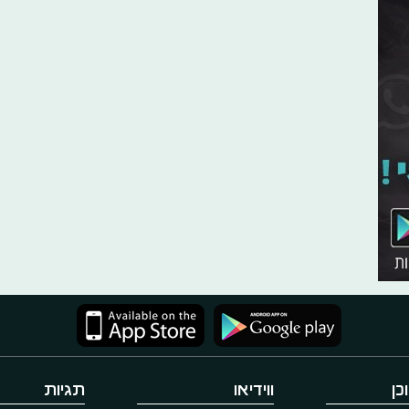
כן
ווידיאו
תגיות