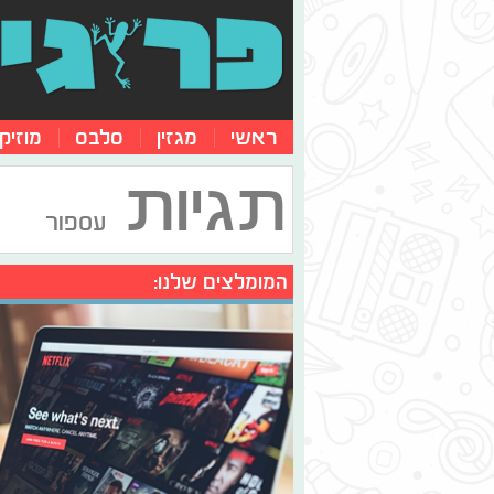
ראשי
מגזין
סלבס
מוזיק
תגיות
עספור
המומלצים שלנו: