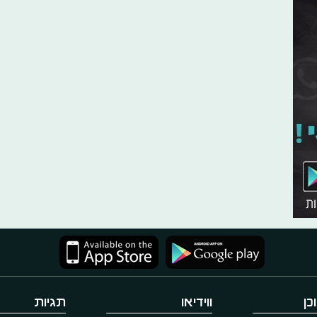
כן
ווידיאו
תגיות