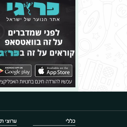
כללי
ערוצי תו