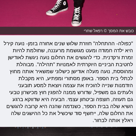
כובש את המסך © רפאל שחרי
"כפולה- ההתחלה" חוזרת שלוש שנים אחורה בזמן- נועה קירל
היא ילדה חמודה ומעט מגושמת מרעננה, שחולמת להיות
זמרת ורקדנית. כדי להגשים את החלום נועה ניגשת לאודישן
לחטיבת הביניים היוקרתית לאמנויות "תהילה". מבוהלת
ומהוססת, נועה מעלה אודישן כישלוני שמשאיר אותה מחוץ
לכתלי בית הספר. באופן מסתורי ומפתיע, היא מקבלת
הזדמנות שנייה להוכיח את עצמה ויוצאת למסע תובעני
ולעתים גם משפיל, שדורש ממנה להפגין חוץ מכישרון טבעי
גם תעוזה, חוצפה וביטחון עצמי. הבעיה היא שדווקא ברגע
השיא שלה בבית הספר, כשנדמה שהנה היא קרובה להגשים
את החלום שלה, ייחשף סוד שיכשיל את כל ההישגים שלה
ויאלץ אותה לבחור.