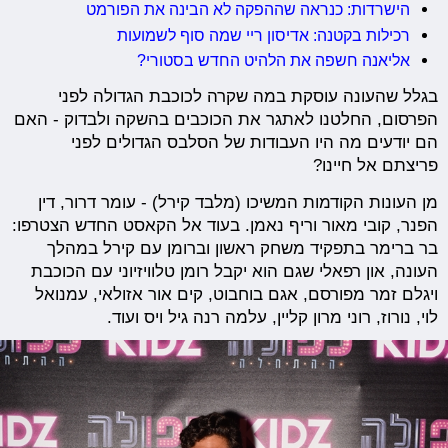
הישרדות: כנראה שההפקה לא הבינה את הפורמט
רכילות בקטנה: אדיסון ריי שמה סוף לשמועות
אליאנה חשפה את הלהיט החדש בסטורי?
בגלל שהעונה עוסקת במה שקרה לכוכבת הגדולה לפני
הפרסום, החלטנו לאתגר את הכוכבים בהשקה ולבדוק - האם
הם יודעים מה היו העבודות של הסלבס הגדולים לפני
פריצתם אל חיינו?
מן העונות הקודמות המשיכו (מלבד קירל) - עומר דרור, דין
הפנר, קובי מאור וריף נאמן. בעוד אל הקאסט החדש הצטרפו:
בר ברימר בתפקיד משחק ראשון וברומן עם קירל במהלך
העונה, און רפאלי שגם הוא יקבל רומן טלוויזיוני עם הכוכבת
ויגלם זמר מפורסם, אגם בוחבוט, קים אור אזולאי, עמנואל
לוי, נורוז, רוני מרון קליין, עלמה רנה גיל ויס ועוד.