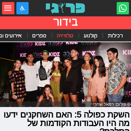
בידור
רכילות
קולנוע
טלוויזיה
ספרים
אירועים ובי
© צילום: רפאל שחרי
השקת כפולה 5: האם השחקנים ידעו
מה היו העבודות הקודמות של