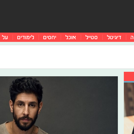
ה
דיגיטל
סטייל
אוכל
יחסים
לימודים
על 