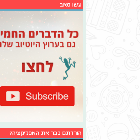
עשו סאב
הורדתם כבר את האפליקציה?