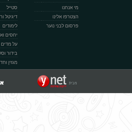
מי אנחנו
סטייל
הצטרפו אלינו
דיגיטל ו
פרסום לבני נוער
לימודים
יחסים וא
על מדים
בידור וס
מגזין וחד