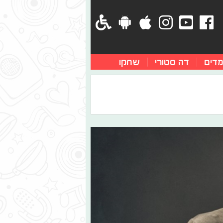
מדים
דה סטורי
שחקו