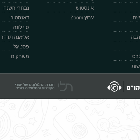
אינסטוש
נבחרי השנה
רשת
ערוץ Zoom
דאנסטורי
סוי לונה
הבה
אליאנה תדהר
פסטיגל
לבס
משחקים
שות