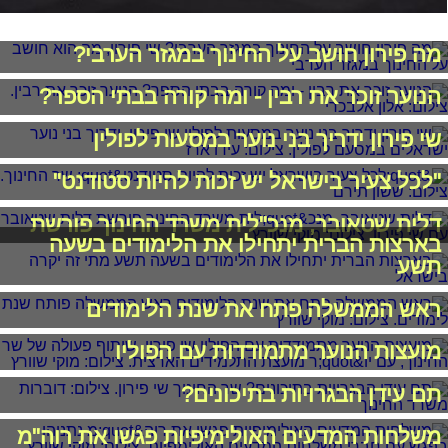
מה פירון חושב על החינוך במגזר הערבי?
הנוער זוכר את רבין - ומה קורה בבתי הספר?
שי פירון ידריך בני נוער במסעות לפולין
"לכל צעיר בישראל יש זכות להיות סטודנט"
דלית שטאובר, מנכ"לית משרד החינוך פורשת
בארצות הברית יתחילו את הלימודים בשעה
תשע
ראש הממשלה פתח את שנת הלימודים
מועצות הנוער מתמודדות עם הפוליו
תם עידן הבגרויות בתיכונים?
משלחות המדעים האולימיפיות פגשו את רוה"מ