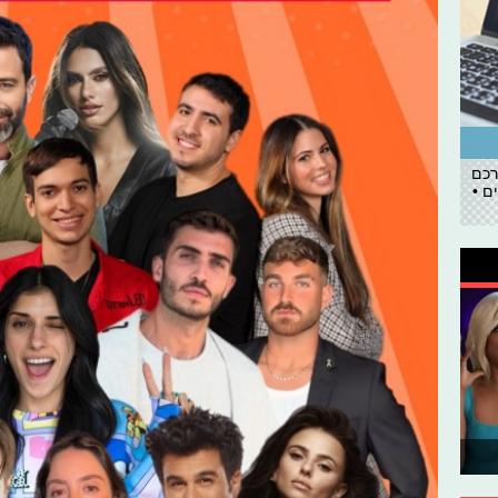
רכם
ם •