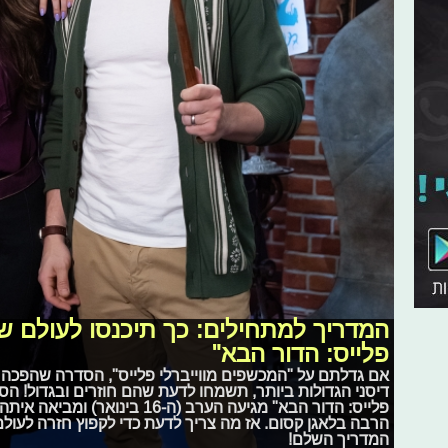
המדריך למתחילים: כך תיכנסו לעולם של
פלייס: הדור הבא"
אם גדלתם על "המכשפים מווייברלי פלייס", הסדרה שהפכה א
דיסני הגדולות ביותר, תשמחו לדעת שהם חוזרים ובגדול! ה
פלייס: הדור הבא" מגיעה הערב (ה-16 
הרבה בלאגן קסום. אז מה צריך לדעת כדי לקפוץ חזרה לעו
המדריך השלם!