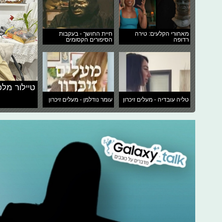
מאחורי הקלעים: טירה
חיית החושך - בעקבות
רדופה
הסיפורים הקסומים
טיילור מלכ
טליה עובדיה - מעלים זיכרון
עומר נודלמן - מעלים זיכרון