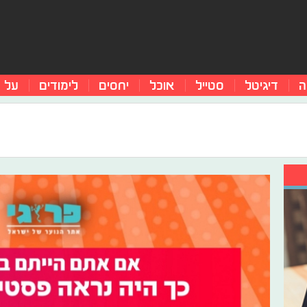
ה
דיגיטל
סטייל
אוכל
יחסים
לימודים
על 