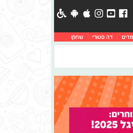
מדים
דה סטורי
שחקו