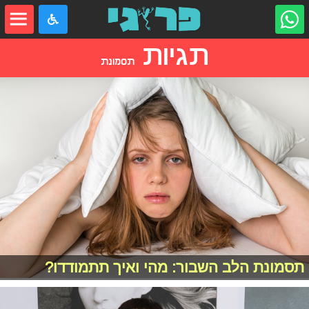
תגיות
תסמונת
תסמונת הלב השבור: מהי ואיך תתמודדו?