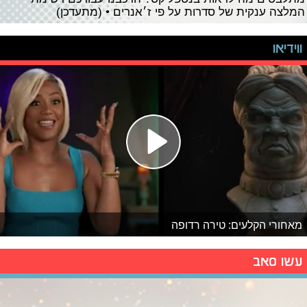
המלצה ענקית של סדרות על פי ז׳אנרים • (מתעדכן)
ווידיאו
מאחורי הקלעים: טירה רדופה
עשו סאב