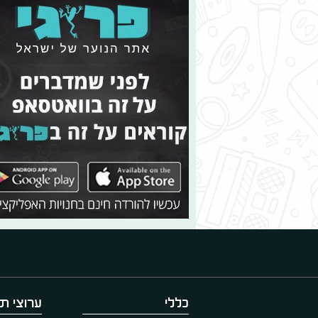
כללי
ערוצי תו