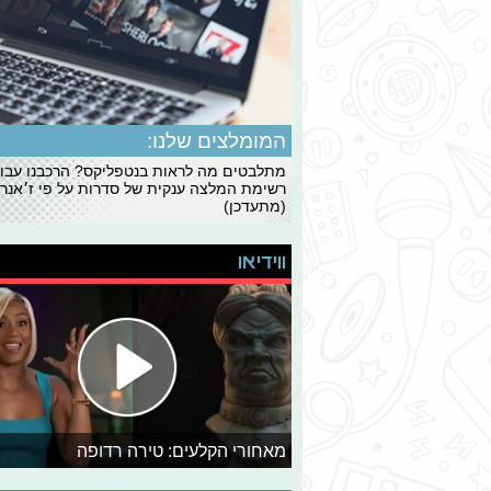
המומלצים שלנו:
מתלבטים מה לראות בנטפליקס? הרכבנו עבו
רשימת המלצה ענקית של סדרות על פי ז׳אנרי
(מתעדכן)
ווידיאו
מאחורי הקלעים: טירה רדופה