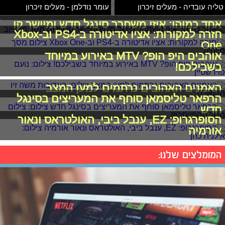
טליה עובדיה - מעלים זיכרון
עומר נודלמן - מעלים זיכרון
אחד כמוהו: איזי משחרר סינגל חדש ומיישר קו
חזרה למקורות: אציו אדיטורה ב-PS4 וב-Xbox
One
אוהבים היפ הופ? MTV באירוע במיוחד
בשבילכם!
האמנים האהובים נרתמים למען המצב
הרפאר טליסמאן סוחף את המעריצים בסינגל
חדש
הסופרגרופ: EZ, ענבל ביבי, האולטראס ונאור
אורמיה
המומלצים שלנו: