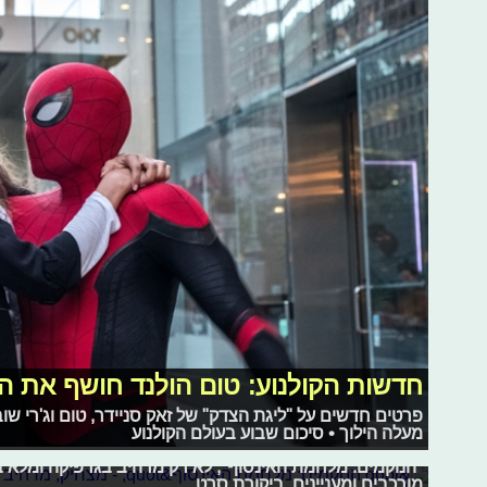
חדשות הקולנוע: טום הולנד חושף את הא
פרטים חדשים על "ליגת הצדק" של זאק סניידר, טום וג'רי 
"הנוקמים: מלחמת האינסוף" - מצחיק, מ
מעלה הילוך • סיכום שבוע בעולם הקולנוע
"הנוקמים: מלחמת האינסוף", לא רק מרהיב בגרפיקה ומלא בד
מורכבים ומעניינים. ביקורת סרט