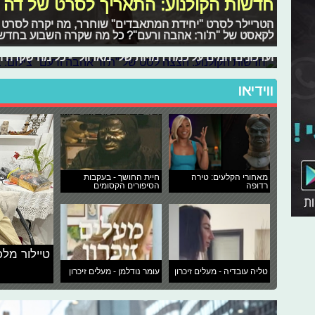
חדשות הקולנוע: התאריך לסרט של דה ר
הטריילר לסרט "יחידת המתאבדים" שוחרר, מה יקרה לסרט "מ
חדשות הקולנוע: הצצה לסט של "ת'ור א
לקאסט של "ת'ור: אהבה ורעם"? כל מה שקרה השבוע בחדשו
ליידי גאגא ואדם דרייבר נכנסים לדמויות של סרטם חדש, ס
ועדכונים חמים על כמה דמויות של "מארוול" - כל מה שקרה 
ווידיאו
מאחורי הקלעים: טירה
חיית החושך - בעקבות
רדופה
הסיפורים הקסומים
טיילור מלכ
טליה עובדיה - מעלים זיכרון
עומר נודלמן - מעלים זיכרון