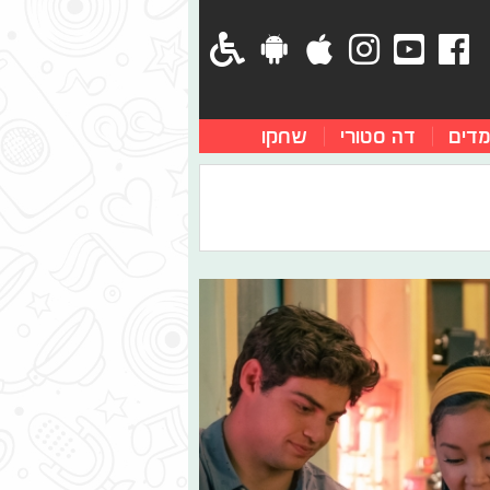
מדים
דה סטורי
שחקו