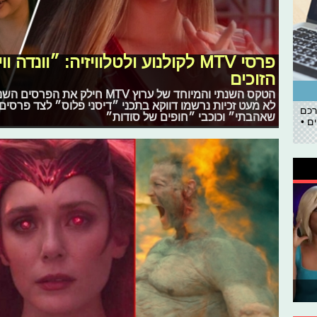
פרסי MTV לקולנוע ולטלוויזיה: ״וונ
הזוכים
הטקס השנתי והמיוחד של ערוץ MTV ח
לא מעט זכיות נרשמו דווקא בתכני ״דיסני פלוס״ לצד פרסים
רכם
שאהבתי״ וכוכבי ״חופים של סודות״
ם •