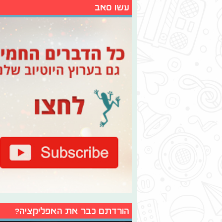
עשו סאב
הורדתם כבר את האפליקציה?