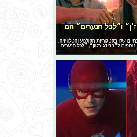
דה וויז׳ן״ ו״לכל הנערים״ הם
ילק את הפרסים השנתיים שלו בקטגוריות הקולנוע והטלוויזיה.
 נוספים ל״ברידג׳רטון״, ״לכל הנערים