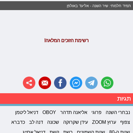
תמיד חלמתי: שיר השנה - אליעד באולפן
רשימת הזוכים המלאה!
תגיות
נבחרי השנה
פרוגי
אליאנה תדהר
OBOY
דניאל ליטמן
צפוף
ערוץ ZOOM
עידן שקרוקה
שכונה
דנה לב
כדברא
שנות ה-80
שנות השמונים
רשת
קשת
דניאל אסייג