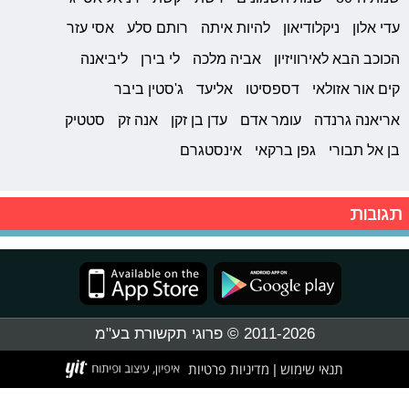
עדי אלון
ניקלודיאון
להיות איתה
רותם סלע
אסי עזר
הכוכב הבא לאירוויזיון
אביה מלכה
לי בירן
ליביאנה
קים אור אזולאי
דספסיטו
אליעד
ג'סטין ביבר
אריאנה גרנדה
עומר אדם
עדן בן זקן
אנה זק
סטטיק
בן אל תבורי
גפן ברקאי
אינסטגרם
תגובות
2011-2026 © פרוגי תקשורת בע"מ
תנאי שימוש
מדיניות פרטיות
|