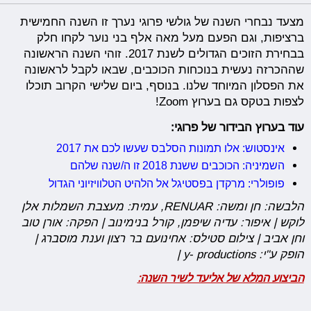
מצעד נבחרי השנה של גולשי פרוגי נערך זו השנה החמישית
ברציפות, וגם הפעם מעל מאה אלף בני נוער לקחו חלק
בבחירת הזוכים הגדולים לשנת 2017. זוהי השנה הראשונה
שההכרזה נעשית בנוכחות הכוכבים, שבאו לקבל לראשונה
את הפסלון המיוחד שלנו. בנוסף, ביום שלישי הקרוב תוכלו
לצפות בטקס גם בערוץ Zoom!
עוד בערוץ הבידור של פרוגי:
אינסטוש: אלו תמונות הסלבס שעשו לכם את 2017
השמיניה: הכוכבים ששנת 2018 זו ה/שנה שלהם
פופולרי: מרקדן בפסטיגל אל הלהיט הטלוויזיוני הגדול
הלבשה: חן ומשה: RENUAR, עמית: מעצבת השמלות אלן
לוקש | איפור: עדיה שיפמן, קורל בנימינוב | הפקה: אורן טוב
וחן אביב | צילום סטילס: אחינועם בר רצון וענת מוסברג |
הופק ע"י: y- productions |
הביצוע המלא של אליעד לשיר השנה: