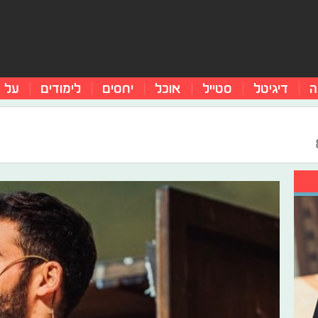
ה
דיגיטל
סטייל
אוכל
יחסים
לימודים
על 