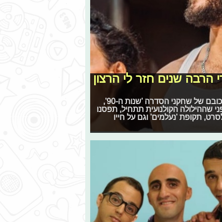
הרבה שנים חזר לי הרצון
היום (ה') יעלה על מסכי הקולנוע סרט הקומדיה 'ההילולה' בכיכובם של שחקני הסדרה 'שנות ה-90',
 אסייג • רגע לפני שההילולה הקולנועית תתחיל, תפסנו
רט, תקופת 'נעלמים' וגם על חייו