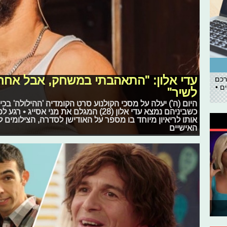
עדי אלון: "התאהבתי במשחק, אבל אחרי 
רכם
ם •
לשיר"
כשביניהם נמצא עדי אלון (28) המגלם את מני
אותו לריאיון מיוחד בו מספר על האודישן לסדרה, הצילומים לס
האישיים