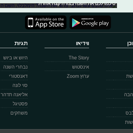
סיכמו לכם את השנה בצורה קצת אחרת
כן
ווידיאו
תגיות
The Story
היוש או ביוש
אינסטוש
נבחרי השנה
רשת
ערוץ Zoom
דאנסטורי
סוי לונה
הבה
אליאנה תדהר
פסטיגל
לבס
משחקים
שות