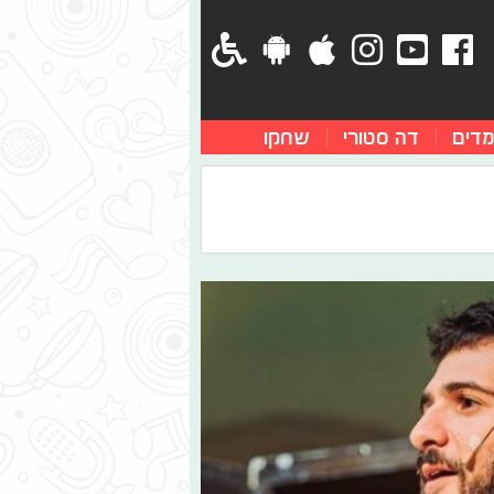
מדים
דה סטורי
שחקו