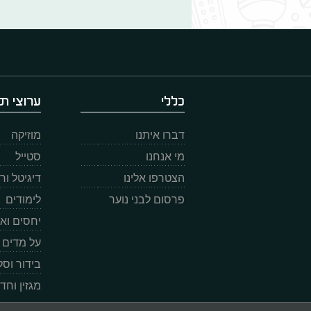
כללי
ערוצי תו
דברו איתנו
מוזיקה
מי אנחנו
סטייל
הצטרפו אלינו
דיגיטל ו
פרסום לבני נוער
לימודים
יחסים וא
על מדים
בידור וס
מגזין וחד