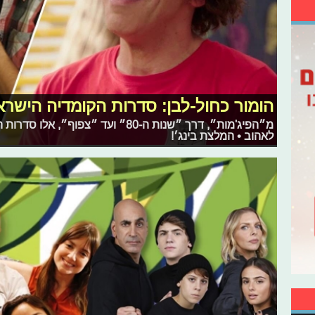
הומור כחול-לבן: סדרות הקומדיה הישרא
מ״הפיג'מות״, דרך ״שנות ה-80״ ועד ״צפ
לאהוב • המלצת בינג׳!