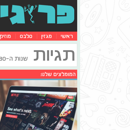
ראשי
מגזין
סלבס
מוזיק
תגיות
שנות ה-80
המומלצים שלנו: