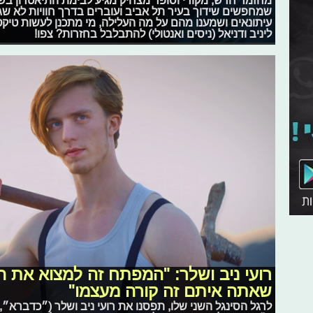
שמחפשים שידוך בעיר תל אביב ועוברים בדרך חוויות לא ש
עיתונאים ושמענו מהם על מה העלילה, מי מתכנן לעשות טיקט
ליניב ודניאל (ניסים ואנטולי) להתבלבל בחזרות? צפו!
רועי ניב ושלר: "המפתח זה למצוא את ה
שאתה איתם זה קורה מעצמו"
לרגל הסינגל השני שלו, תפסנו את רועי ניב ושלר (״כדברא״, 