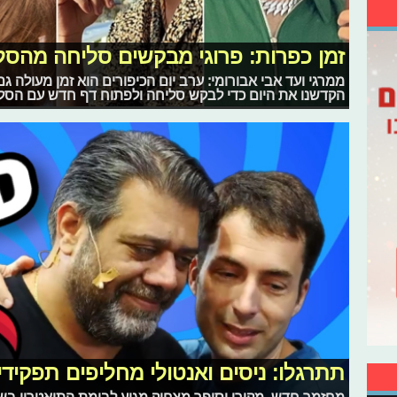
זמן כפרות: פרוגי מבקשים סליחה מהס
ממרגי ועד אבי אבורומי: ערב יום הכיפורים הוא זמן מעולה ג
הקדשנו את היום כדי לבקש סליחה ולפתוח דף חדש עם הסלב
תתרגלו: ניסים ואנטולי מחליפים תפקידי
מחזמר חדש, מקורי וסופר מצחיק מגיע לבימת התיאטרון ב