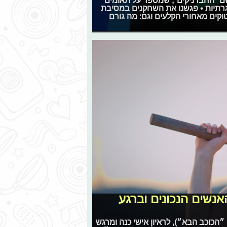
גרתיות • פגשנו את השחקנים במסיבת
וקים מאחורי הקלעים וגם: מה גורם
אנשים הנכונים וברגע
״הכוכב הבא״), לראיון אישי כנה ומרגש