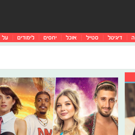
ה
דיגיטל
סטייל
אוכל
יחסים
לימודים
על 