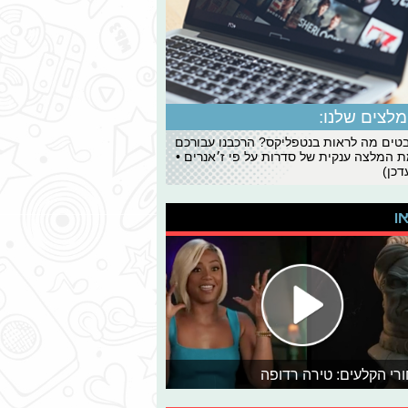
לצים שלנו:
ים מה לראות בנטפליקס? הרכבנו עבורכם
 המלצה ענקית של סדרות על פי ז׳אנרים •
כן)
או
רי הקלעים: טירה רדופה