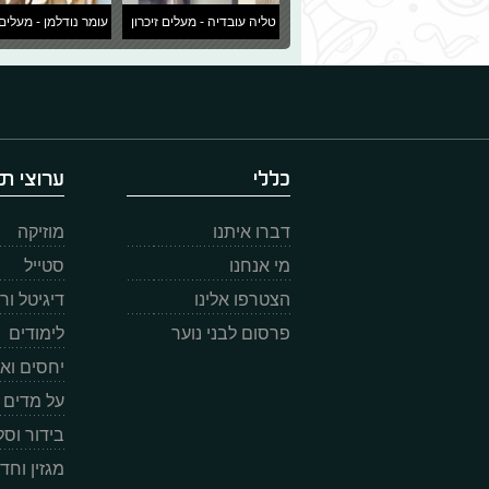
טליה עובדיה - מעלים זיכרון
עומר נודלמן - מעלים 
כללי
ערוצי תו
דברו איתנו
מוזיקה
מי אנחנו
סטייל
הצטרפו אלינו
דיגיטל ו
פרסום לבני נוער
לימודים
יחסים וא
על מדים
בידור וס
מגזין וחד