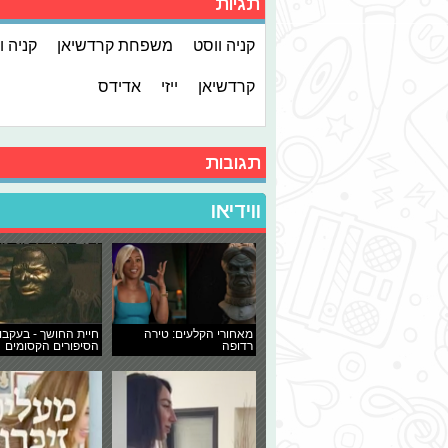
תגיות
קניה ווסט
משפחת קרדשיאן
קניה ו
קרדשיאן
ייזי
אדידס
תגובות
ווידיאו
מאחורי הקלעים: טירה
חיית החושך - בעקבו
רדופה
הסיפורים הקסומים