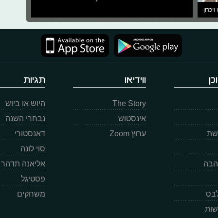
זיכרון
כן
ווידיאו
תגיות
The Story
היוש או ביוש
אינסטוש
נבחרי השנה
רשת
ערוץ Zoom
דאנסטורי
סוי לונה
הבה
אליאנה תדהר
פסטיגל
לבס
משחקים
שות