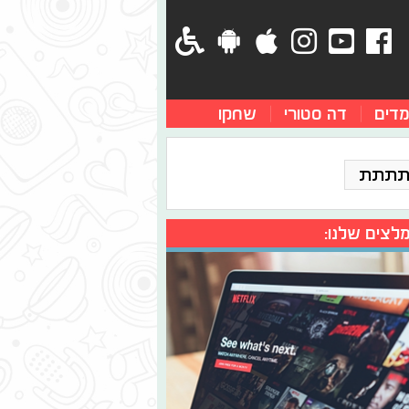
מדים
דה סטורי
שחקו
תתתת
לצים שלנו: