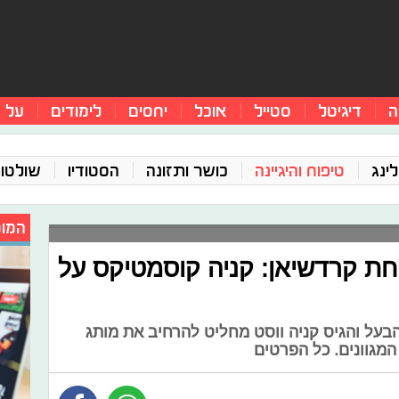
ה
דיגיטל
סטייל
אוכל
יחסים
לימודים
על 
ינג
טיפוח והיגיינה
כושר ותזונה
הסטודיו
שולטו
המומ
חת קרדשיאן: קניה קוסמטיקס על
 הבעל והגיס קניה ווסט מחליט להרחיב את מותג
מגוונים. כל הפרטים