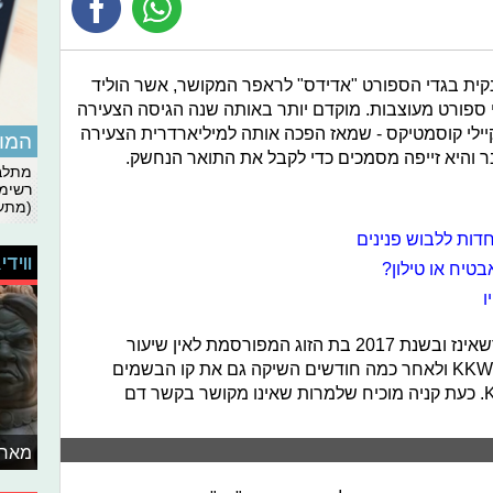
 בין ענקית בגדי הספורט "אדידס" לראפר המקושר, אשר הוליד
לי ספורט מעוצבות. מוקדם יותר באותה שנה הגיסה הצעירה
לי קוסמטיקס - שמאז הפכה אותה למיליארדרית הצעירה
המומ
 והיא זייפה מסמכים כדי לקבל את התואר הנחשק.
מתלבט
רשימת
(מתעד
דות ללבוש פנינים
ווידי
בטיח או טילון?
ו
מאז הרבה שערוריות עברו בנהר הקרדשאינז ובשנת 2017 בת הזוג המפורסמת לאין שיעור
השיקה את מותג האיפור שלה KKW Beauty ולאחר כמה חודשים השיקה גם את קו הבשמים
שלה שנושא את השם KKW Fragrance. כעת קניה מוכיח שלמרות שאינו מקושר בקשר דם
מאחו