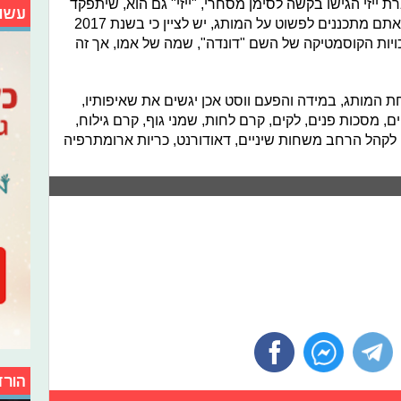
ייזי הגישו בקשה לסימן מסחרי, "ייזי" גם הוא, שיתפקד
עשו
כשם קו הטיפוח החדש. אך רגע לפני שאתם מתכננים לפשוט על המותג, יש לציין כי בשנת 2017
ויות הקוסמטיקה של השם "דונדה", שמה של אמו, אך זה
ת המותג, במידה והפעם ווסט אכן יגשים את שאיפותיו,
, מסכות פנים, לקים, קרם לחות, שמני גוף, קרם גילוח,
 לקהל הרחב משחות שיניים, דאודורנט, כריות ארומתרפיה
הורד