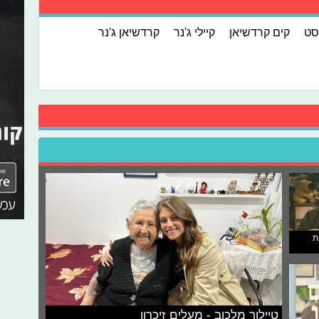
סט
קים קרדשיאן
קיילי ג'נר
קרדשיאן ג'נר
ת
טיילור מלכוב - מעלים זיכרון