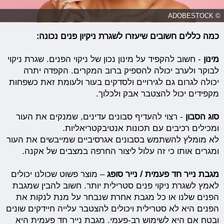
© ADOBESTOCK
כמה כללים חשובים שיעזרו לשגרת ניקיון פנים נכונה:
מינון
- חשוב להקפיד על מינון נכון של ניקוי הפנים. שגרת ניקוי
לבוקר ולערב יכולה להספיק ברוב המקרים. הקפדה יתרה
יכולה לגרום גם לגירויים ולסדקים בעור ולעומת זאת כשפחות
מקפידים יכול להצטבר אבק ולכלוך.
סוג הסבון
- רצוי להעדיף סבונים עדינים, שמנקים את העור
ומכילים רכיבים עם תכונות אנטיבקטריאליות.
לא מומלץ להשתמש בסבונים אגרסיביים שמייבשים את העור
ומגרים אותו כי זה עלול ליצור החרפה במצבים של אקנה.
מגבת נייר חד פעמית / נייר סופג
– מוצר פשוט שכולנו יכולים
לאמץ לשגרת ניקוי פנים סטרילית יותר. חשוב להבין שמגבת
הפנים שלנו או כל מגבת אחרת שנבחר על מנת לנקות את
הפנים היא לא סטרילית ויכולים להצטבר עלייה חיידקים שונים
ובטח אם היא לשימוש רב-פעמי. מגבת נייר חד פעמית היא